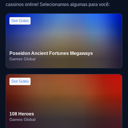
cassinos online! Selecionamos algumas para você:
Slot Grátis
Poseidon Ancient Fortunes Megaways
Games Global
Slot Grátis
108 Heroes
Games Global