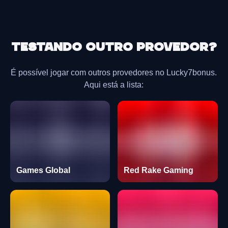
Testando outro provedor?
É possível jogar com outros provedores no Lucky7bonus.
Aqui está a lista:
Games Global
Red Rake Gaming