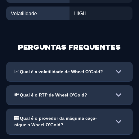
Volatilidade
HIGH
Perguntas frequentes
📈 Qual é a volatilidade de Wheel O’Gold?
💸 Qual é o RTP de Wheel O’Gold?
🎰 Qual é o provedor da máquina caça-
níqueis Wheel O’Gold?