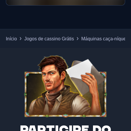
Início
Jogos de cassino Grátis
Máquinas caça-níqueis 
Participe do