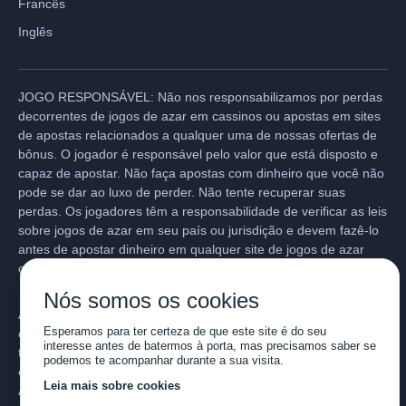
Francês
Inglês
JOGO RESPONSÁVEL: Não nos responsabilizamos por perdas
decorrentes de jogos de azar em cassinos ou apostas em sites
de apostas relacionados a qualquer uma de nossas ofertas de
bônus. O jogador é responsável pelo valor que está disposto e
capaz de apostar. Não faça apostas com dinheiro que você não
pode se dar ao luxo de perder. Não tente recuperar suas
perdas. Os jogadores têm a responsabilidade de verificar as leis
sobre jogos de azar em seu país ou jurisdição e devem fazê-lo
antes de apostar dinheiro em qualquer site de jogos de azar
online.
Nós somos os cookies
ATENÇÃO: As ofertas em nosso site podem evoluir ou ser
Esperamos para ter certeza de que este site é do seu
canceladas. Recomendamos sempre que o jogador examine os
interesse antes de batermos à porta, mas precisamos saber se
termos e condições e verifique o bônus diretamente no site do
podemos te acompanhar durante a sua visita.
cassino/ou das empresas de apostas.
Leia mais sobre cookies
Apenas para maiores de 18 anos, exclusivo para novos