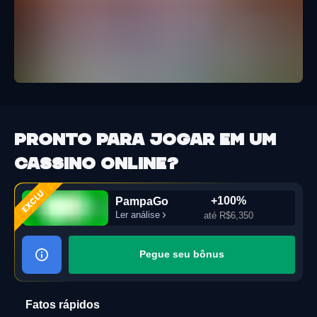
Pronto para jogar em um
cassino online?
+100%
PampaGo
Ler análise
até R$6,350
Pegue seu bônus
Fatos rápidos