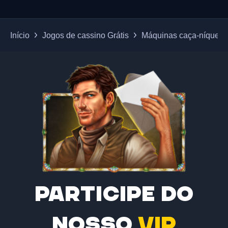
Início
Jogos de cassino Grátis
Máquinas caça-níqueis 
Participe do
nosso
VIP