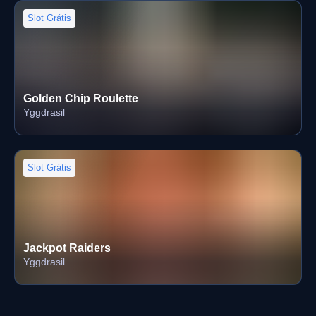
Slot Grátis
Golden Chip Roulette
Yggdrasil
Slot Grátis
Jackpot Raiders
Yggdrasil