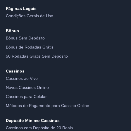
Páginas Legais
Condições Gerais de Uso
Bônus
Bônus Sem Depósito
Bônus de Rodadas Grátis
50 Rodadas Grátis Sem Depósito
Cassinos
Cassinos ao Vivo
Novos Cassinos Online
Cassinos para Celular
Métodos de Pagamento para Cassino Online
Depósito Mínimo Cassinos
Cassinos com Depósito de 20 Reais