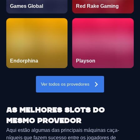
Games Global
Red Rake Gaming
Endorphina
Playson
Ver todos os provedores
As melhores slots do
mesmo provedor
Aqui estão algumas das principais máquinas caça-
níqueis que fazem sucesso entre os jogadores de