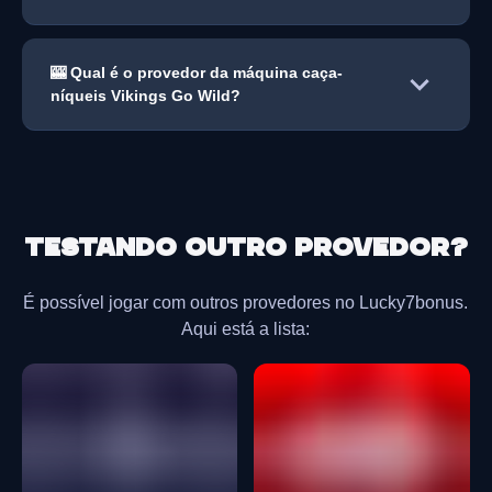
🎰 Qual é o provedor da máquina caça-
níqueis Vikings Go Wild?
Testando outro provedor?
É possível jogar com outros provedores no Lucky7bonus.
Aqui está a lista: