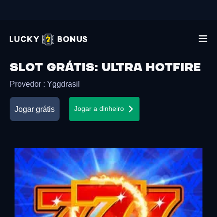
Slot grátis
:
Ultra HOTFIRE
Provedor
:
Yggdrasil
Jogar grátis
Jogar a dinheiro