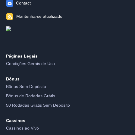
Contact
Mantenha-se atualizado
Páginas Legais
Condições Gerais de Uso
Bônus
Bônus Sem Depósito
Bônus de Rodadas Grátis
50 Rodadas Grátis Sem Depósito
Cassinos
Cassinos ao Vivo