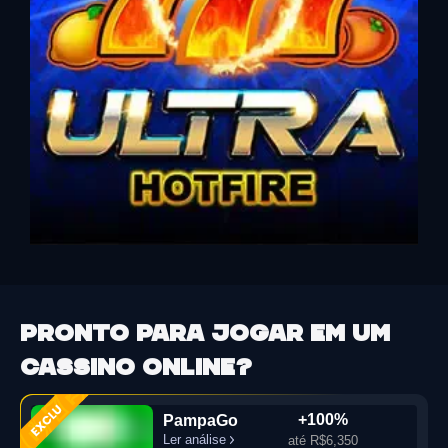
Pronto para jogar em um
cassino online?
+100%
PampaGo
Ler análise
até R$6,350