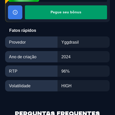
Pegue seu bônus
Fatos rápidos
Provedor
Yggdrasil
Ano de criação
2024
RTP
96%
Volatilidade
HIGH
Perguntas frequentes