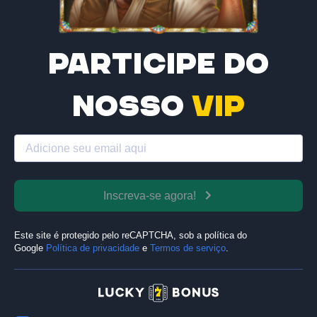
Participe do
nosso
VIP
Inscreva-se agora!
Este site é protegido pelo reCAPTCHA, sob a política do
Google
Política de privacidade
e
Termos de serviço
.