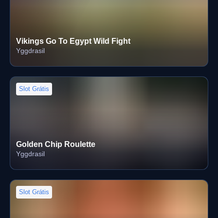
Vikings Go To Egypt Wild Fight
Yggdrasil
Slot Grátis
Golden Chip Roulette
Yggdrasil
Slot Grátis