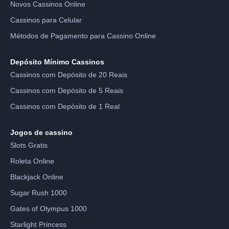
Novos Cassinos Online
Cassinos para Celular
Métodos de Pagamento para Cassino Online
Depósito Mínimo Cassinos
Cassinos com Depósito de 20 Reais
Cassinos com Depósito de 5 Reais
Cassinos com Depósito de 1 Real
Jogos de cassino
Slots Gratis
Roleta Online
Blackjack Online
Sugar Rush 1000
Gates of Olympus 1000
Starlight Princess