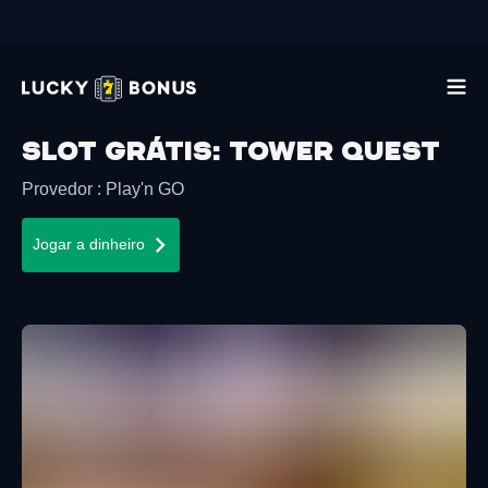
Slot grátis
:
Tower Quest
Provedor
:
Play'n GO
Jogar a dinheiro