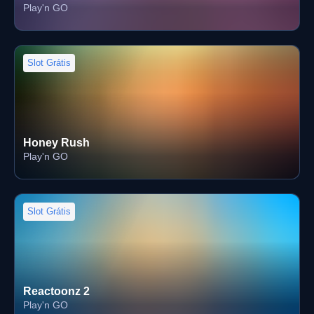
Play'n GO
Slot Grátis
Honey Rush
Play'n GO
Slot Grátis
Reactoonz 2
Play'n GO