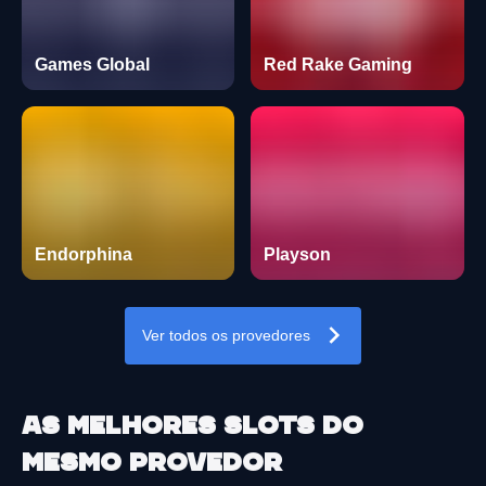
Games Global
Red Rake Gaming
Endorphina
Playson
Ver todos os provedores
As melhores slots do
mesmo provedor