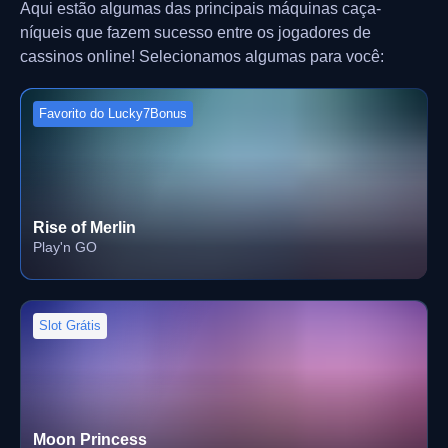
Aqui estão algumas das principais máquinas caça-
níqueis que fazem sucesso entre os jogadores de
cassinos online! Selecionamos algumas para você:
Favorito do Lucky7Bonus
Rise of Merlin
Play'n GO
Slot Grátis
Moon Princess