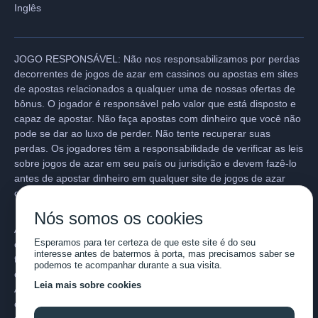
Inglês
JOGO RESPONSÁVEL: Não nos responsabilizamos por perdas
decorrentes de jogos de azar em cassinos ou apostas em sites
de apostas relacionados a qualquer uma de nossas ofertas de
bônus. O jogador é responsável pelo valor que está disposto e
capaz de apostar. Não faça apostas com dinheiro que você não
pode se dar ao luxo de perder. Não tente recuperar suas
perdas. Os jogadores têm a responsabilidade de verificar as leis
sobre jogos de azar em seu país ou jurisdição e devem fazê-lo
antes de apostar dinheiro em qualquer site de jogos de azar
online.
Nós somos os cookies
ATENÇÃO: As ofertas em nosso site podem evoluir ou ser
Esperamos para ter certeza de que este site é do seu
canceladas. Recomendamos sempre que o jogador examine os
interesse antes de batermos à porta, mas precisamos saber se
termos e condições e verifique o bônus diretamente no site do
podemos te acompanhar durante a sua visita.
cassino/ou das empresas de apostas.
Leia mais sobre cookies
Apenas para maiores de 18 anos, exclusivo para novos
clientes, Termos e Condições se aplicam, jogue de maneira