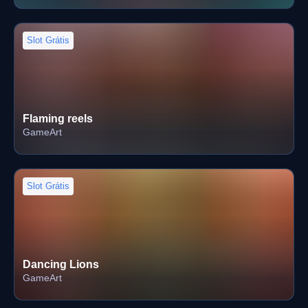
Slot Grátis
Flaming reels
GameArt
Slot Grátis
Dancing Lions
GameArt