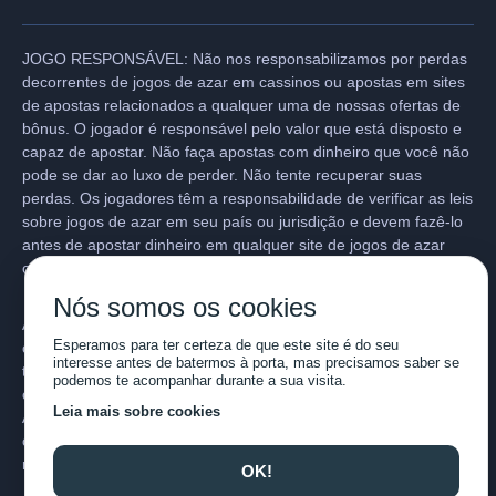
JOGO RESPONSÁVEL: Não nos responsabilizamos por perdas
decorrentes de jogos de azar em cassinos ou apostas em sites
de apostas relacionados a qualquer uma de nossas ofertas de
bônus. O jogador é responsável pelo valor que está disposto e
capaz de apostar. Não faça apostas com dinheiro que você não
pode se dar ao luxo de perder. Não tente recuperar suas
perdas. Os jogadores têm a responsabilidade de verificar as leis
sobre jogos de azar em seu país ou jurisdição e devem fazê-lo
antes de apostar dinheiro em qualquer site de jogos de azar
online.
Nós somos os cookies
ATENÇÃO: As ofertas em nosso site podem evoluir ou ser
Esperamos para ter certeza de que este site é do seu
canceladas. Recomendamos sempre que o jogador examine os
interesse antes de batermos à porta, mas precisamos saber se
termos e condições e verifique o bônus diretamente no site do
podemos te acompanhar durante a sua visita.
cassino/ou das empresas de apostas.
Leia mais sobre cookies
Apenas para maiores de 18 anos, exclusivo para novos
clientes, Termos e Condições se aplicam, jogue de maneira
responsável
www.begambleaware.org
OK!