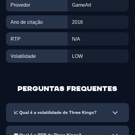
Provedor
GameArt
Ano de criação
2016
RTP
N/A
Volatilidade
LOW
Perguntas frequentes
📈 Qual é a volatilidade de Three Kings?