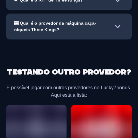
💸 Qual é o RTP de Three Kings?
🎰 Qual é o provedor da máquina caça-
níqueis Three Kings?
Testando outro provedor?
É possível jogar com outros provedores no Lucky7bonus.
Aqui está a lista: