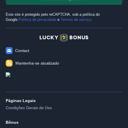
Este site é protegido pelo reCAPTCHA, sob a política do
Google
Política de privacidade
e
Termos de serviço
.
Contact
Mantenha-se atualizado
Páginas Legais
Condições Gerais de Uso
Bônus