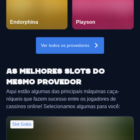
Endorphina
Playson
Ver todos os provedores
As melhores slots do
mesmo provedor
Aqui estão algumas das principais máquinas caça-
níqueis que fazem sucesso entre os jogadores de
cassinos online! Selecionamos algumas para você:
Slot Grátis