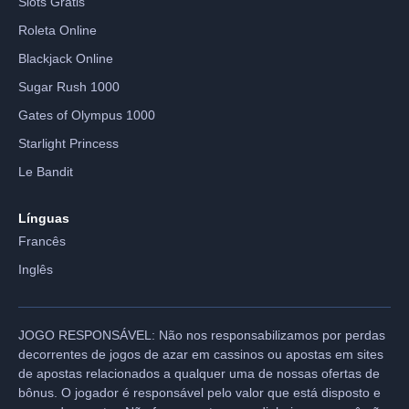
Slots Gratis
Roleta Online
Blackjack Online
Sugar Rush 1000
Gates of Olympus 1000
Starlight Princess
Le Bandit
Línguas
Francês
Inglês
JOGO RESPONSÁVEL: Não nos responsabilizamos por perdas
decorrentes de jogos de azar em cassinos ou apostas em sites
de apostas relacionados a qualquer uma de nossas ofertas de
bônus. O jogador é responsável pelo valor que está disposto e