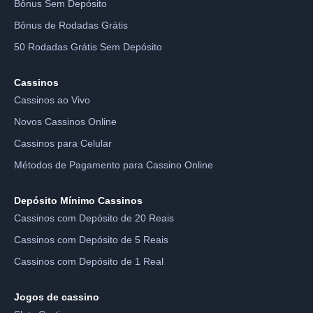
Bônus Sem Depósito
Bônus de Rodadas Grátis
50 Rodadas Grátis Sem Depósito
Cassinos
Cassinos ao Vivo
Novos Cassinos Online
Cassinos para Celular
Métodos de Pagamento para Cassino Online
Depósito Mínimo Cassinos
Cassinos com Depósito de 20 Reais
Cassinos com Depósito de 5 Reais
Cassinos com Depósito de 1 Real
Jogos de cassino