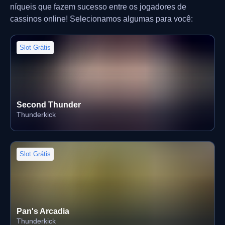
níqueis que fazem sucesso entre os jogadores de
cassinos online! Selecionamos algumas para você:
Slot Grátis
Second Thunder
Thunderkick
Slot Grátis
Pan's Arcadia
Thunderkick