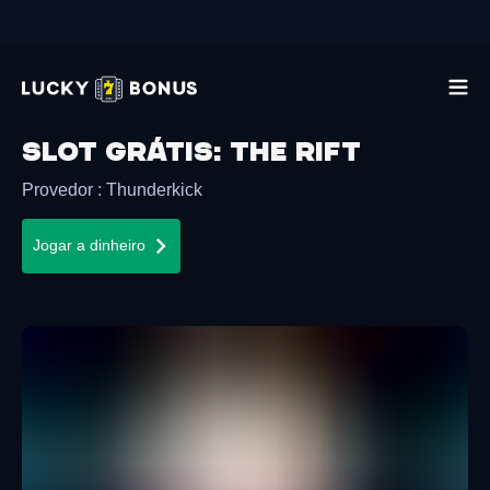
Slot grátis
:
The Rift
Provedor
:
Thunderkick
Jogar a dinheiro