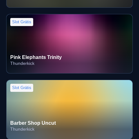
Slot Grátis
Pink Elephants Trinity
Thunderkick
Slot Grátis
Barber Shop Uncut
Thunderkick