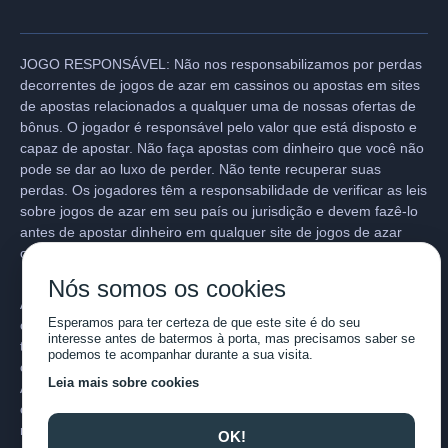
JOGO RESPONSÁVEL: Não nos responsabilizamos por perdas
decorrentes de jogos de azar em cassinos ou apostas em sites
de apostas relacionados a qualquer uma de nossas ofertas de
bônus. O jogador é responsável pelo valor que está disposto e
capaz de apostar. Não faça apostas com dinheiro que você não
pode se dar ao luxo de perder. Não tente recuperar suas
perdas. Os jogadores têm a responsabilidade de verificar as leis
sobre jogos de azar em seu país ou jurisdição e devem fazê-lo
antes de apostar dinheiro em qualquer site de jogos de azar
online.
Nós somos os cookies
ATENÇÃO: As ofertas em nosso site podem evoluir ou ser
Esperamos para ter certeza de que este site é do seu
canceladas. Recomendamos sempre que o jogador examine os
interesse antes de batermos à porta, mas precisamos saber se
termos e condições e verifique o bônus diretamente no site do
podemos te acompanhar durante a sua visita.
cassino/ou das empresas de apostas.
Leia mais sobre cookies
Apenas para maiores de 18 anos, exclusivo para novos
clientes, Termos e Condições se aplicam, jogue de maneira
responsável
www.begambleaware.org
OK!