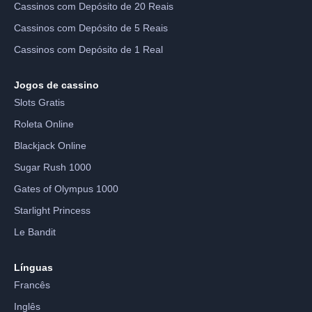
Cassinos com Depósito de 20 Reais
Cassinos com Depósito de 5 Reais
Cassinos com Depósito de 1 Real
Jogos de cassino
Slots Gratis
Roleta Online
Blackjack Online
Sugar Rush 1000
Gates of Olympus 1000
Starlight Princess
Le Bandit
Línguas
Francês
Inglês