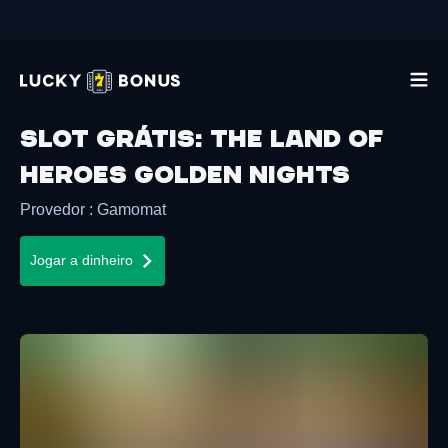
Slot grátis
:
The Land of
Heroes Golden Nights
Provedor
:
Gamomat
Jogar a dinheiro