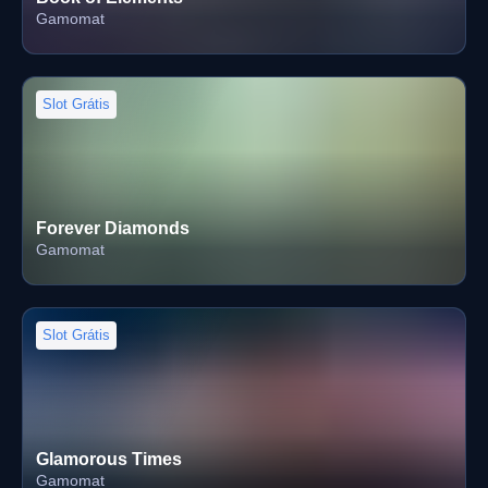
Gamomat
Slot Grátis
Forever Diamonds
Gamomat
Slot Grátis
Glamorous Times
Gamomat