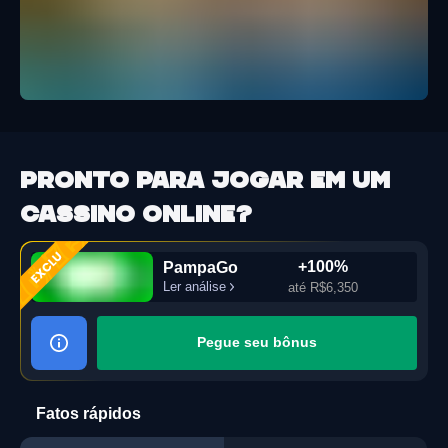
Pronto para jogar em um
cassino online?
+100%
PampaGo
Ler análise
até R$6,350
Pegue seu bônus
Fatos rápidos