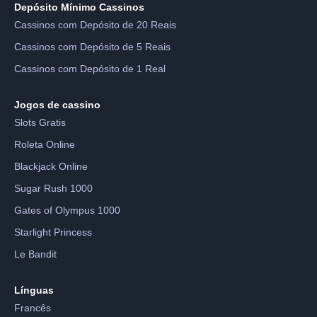
Depósito Mínimo Cassinos
Cassinos com Depósito de 20 Reais
Cassinos com Depósito de 5 Reais
Cassinos com Depósito de 1 Real
Jogos de cassino
Slots Gratis
Roleta Online
Blackjack Online
Sugar Rush 1000
Gates of Olympus 1000
Starlight Princess
Le Bandit
Línguas
Francês