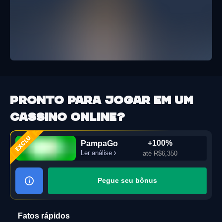
Pronto para jogar em um
cassino online?
+100%
PampaGo
Ler análise
até R$6,350
Pegue seu bônus
Fatos rápidos