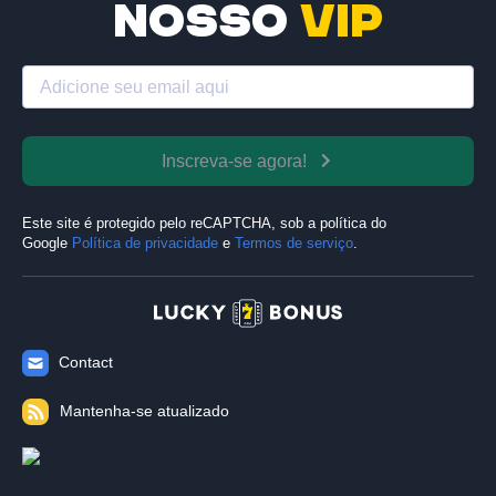
nosso
VIP
Inscreva-se agora!
Este site é protegido pelo reCAPTCHA, sob a política do
Google
Política de privacidade
e
Termos de serviço
.
Contact
Mantenha-se atualizado