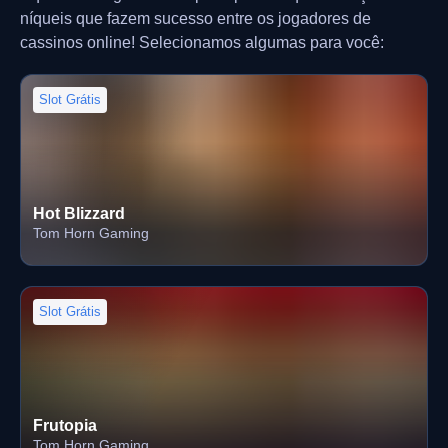
níqueis que fazem sucesso entre os jogadores de
cassinos online! Selecionamos algumas para você:
Slot Grátis
Hot Blizzard
Tom Horn Gaming
Slot Grátis
Frutopia
Tom Horn Gaming