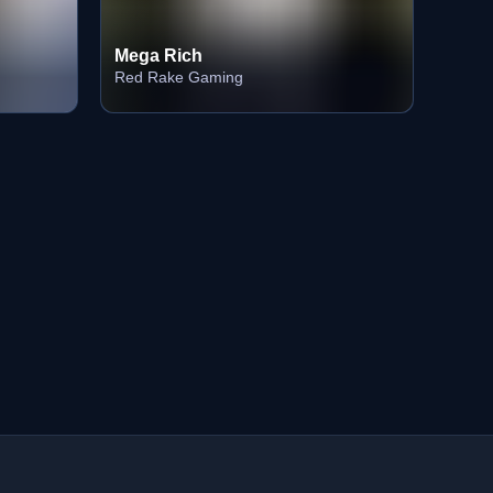
Mega Rich
Red Rake Gaming