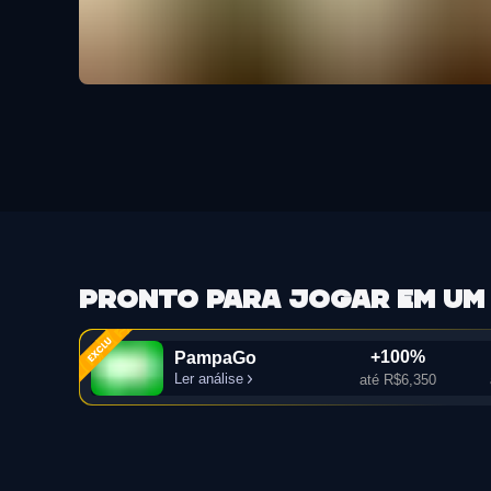
Pronto para jogar em um 
+100%
PampaGo
Ler análise
até R$6,350