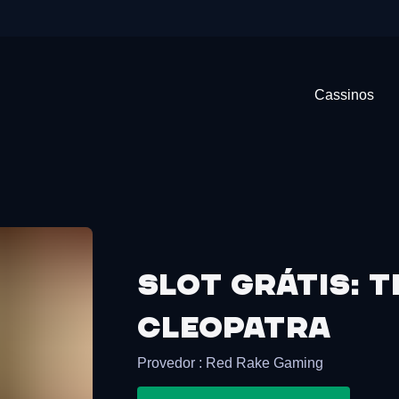
Cassinos
Slot grátis
:
T
Cleopatra
Provedor
:
Red Rake Gaming