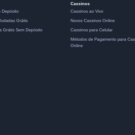
Cassinos
 Depósito
Cassinos ao Vivo
odadas Grátis
Novos Cassinos Online
 Grátis Sem Depósito
Cassinos para Celular
Métodos de Pagamento para Cas
Online