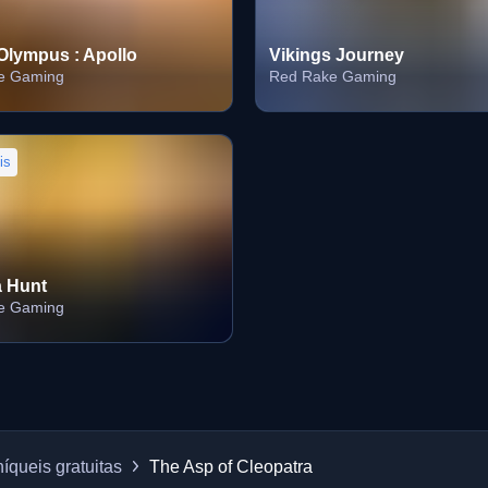
Olympus : Apollo
Vikings Journey
e Gaming
Red Rake Gaming
is
 Hunt
e Gaming
íqueis gratuitas
The Asp of Cleopatra