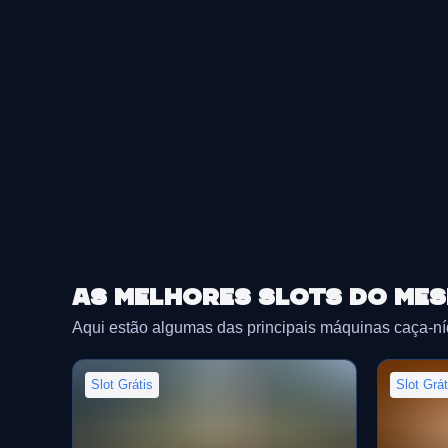
As melhores slots do me
Aqui estão algumas das principais máquinas caça-ní
Slot Grátis
Slot Grát