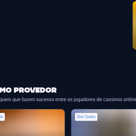
smo provedor
queis que fazem sucesso entre os jogadores de cassinos onli
is
Slot Grátis