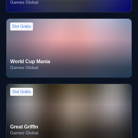
Games Global
Slot Grátis
World Cup Mania
Games Global
Slot Grátis
Great Griffin
Games Global