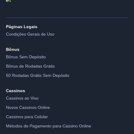
Páginas Legais
Condições Gerais de Uso
Bônus
Bônus Sem Depósito
Bônus de Rodadas Grátis
50 Rodadas Grátis Sem Depósito
Cassinos
Cassinos ao Vivo
Novos Cassinos Online
Cassinos para Celular
Métodos de Pagamento para Cassino Online