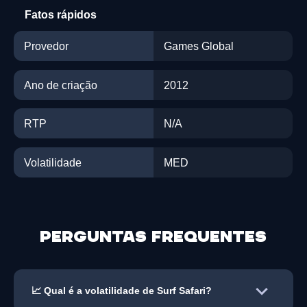
Fatos rápidos
Provedor
Games Global
Ano de criação
2012
RTP
N/A
Volatilidade
MED
Perguntas frequentes
📈 Qual é a volatilidade de Surf Safari?