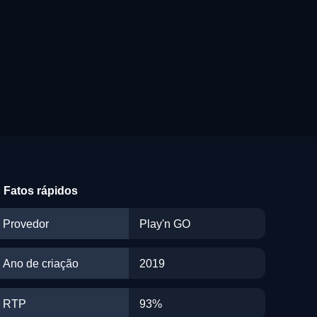
Fatos rápidos
Provedor
Play'n GO
Ano de criação
2019
RTP
93%