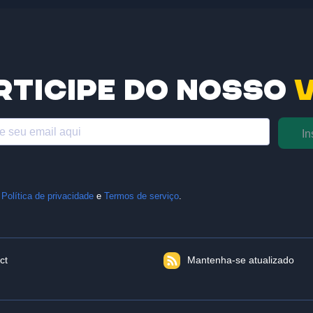
rticipe do nosso
V
In
Política de privacidade
e
Termos de serviço
.
ct
Mantenha-se atualizado