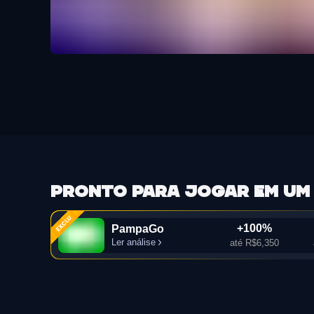
Pronto para jogar em um 
+100%
PampaGo
Ler análise
até R$6,350