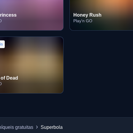
rincess
Honey Rush
O
Play'n GO
is
 of Dead
O
íqueis gratuitas
Superbola