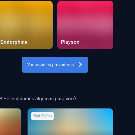
Endorphina
Playson
Ver todos os provedores
ne! Selecionamos algumas para você:
Slot Grátis