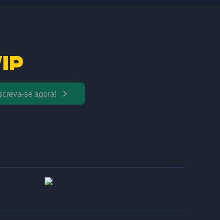
IP
screva-se agora!