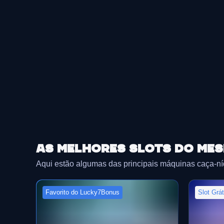
As melhores slots do me
Aqui estão algumas das principais máquinas caça-ní
Favorito do Lucky7Bonus
Slot Grát