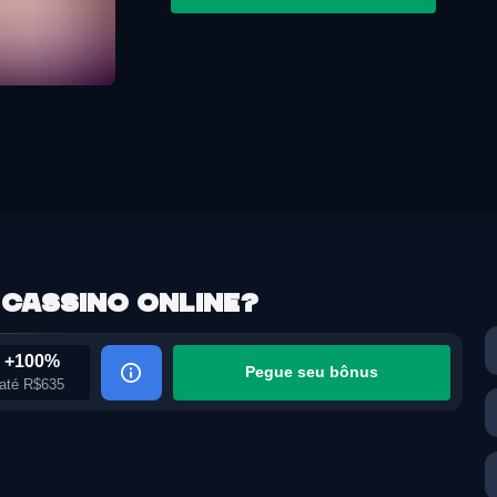
cassino online?
+100%
Pegue seu bônus
até R$635