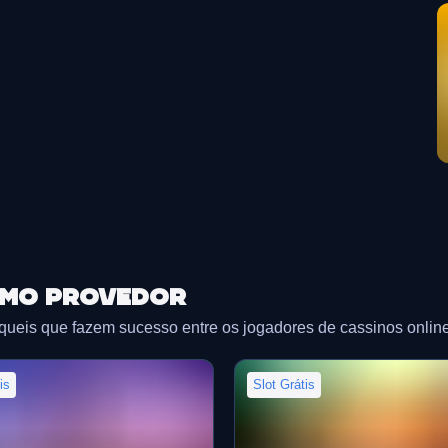
smo provedor
queis que fazem sucesso entre os jogadores de cassinos onli
is
Slot Grátis