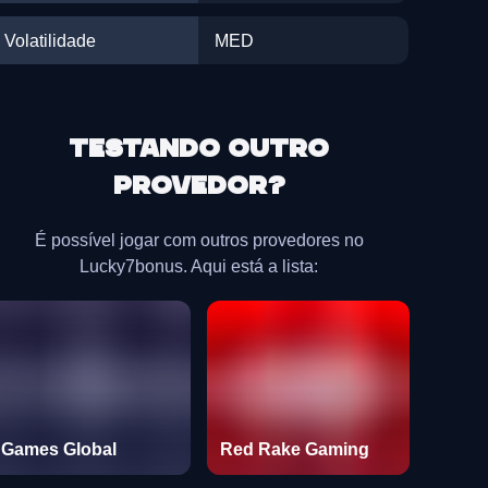
Volatilidade
MED
Testando outro
provedor?
É possível jogar com outros provedores no
Lucky7bonus. Aqui está a lista:
Games Global
Red Rake Gaming