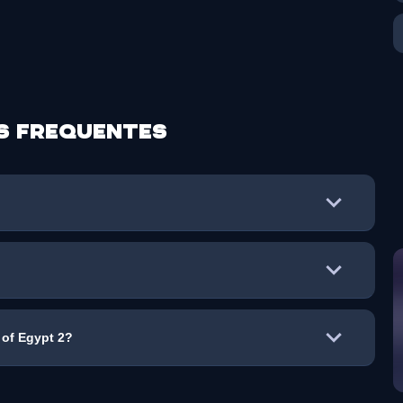
s frequentes
 of Egypt 2?