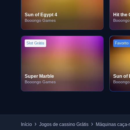
Sun of Egypt 4
Hit the 
Booongo Games
Booongo
Slot Grátis
Favorito
Super Marble
Sun of 
Booongo Games
Booongo
Início
Jogos de cassino Grátis
Máquinas caça-n