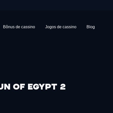
Bônus de cassino
Jogos de cassino
Blog
un of Egypt 2