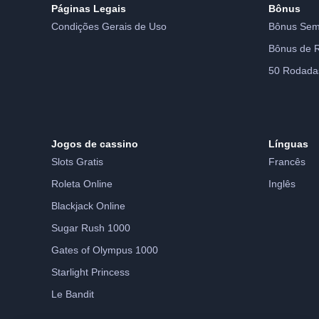
Páginas Legais
Bônus
Condições Gerais de Uso
Bônus Sem
Bônus de R
50 Rodadas
Jogos de cassino
Línguas
Slots Gratis
Francês
Roleta Online
Inglês
Blackjack Online
Sugar Rush 1000
Gates of Olympus 1000
Starlight Princess
Le Bandit