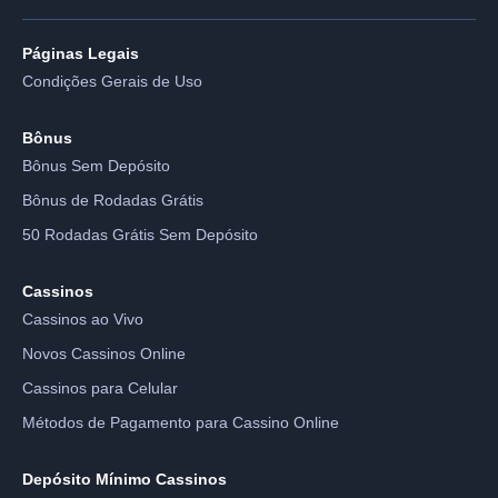
Páginas Legais
Condições Gerais de Uso
Bônus
Bônus Sem Depósito
Bônus de Rodadas Grátis
50 Rodadas Grátis Sem Depósito
Cassinos
Cassinos ao Vivo
Novos Cassinos Online
Cassinos para Celular
Métodos de Pagamento para Cassino Online
Depósito Mínimo Cassinos