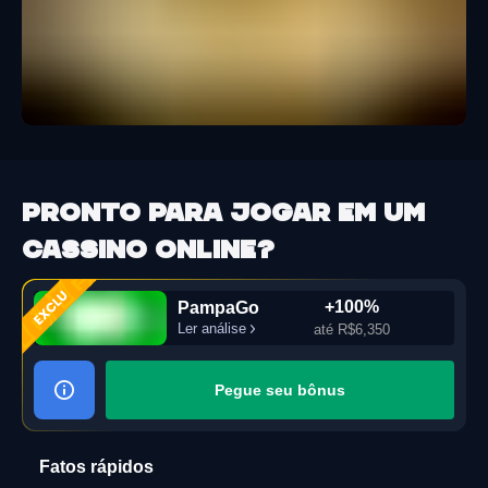
Pronto para jogar em um
cassino online?
+100%
PampaGo
Ler análise
até R$6,350
Pegue seu bônus
Fatos rápidos