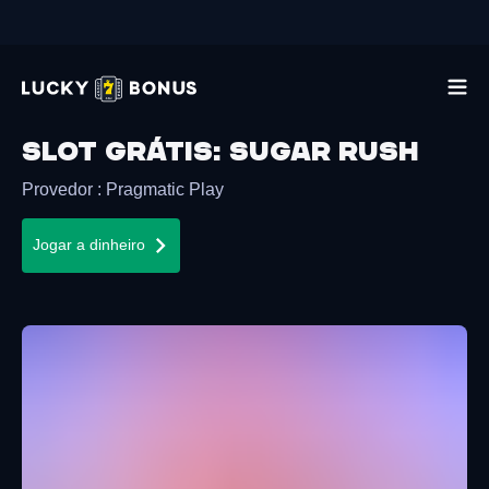
Slot grátis
:
Sugar Rush
Provedor
:
Pragmatic Play
Jogar a dinheiro