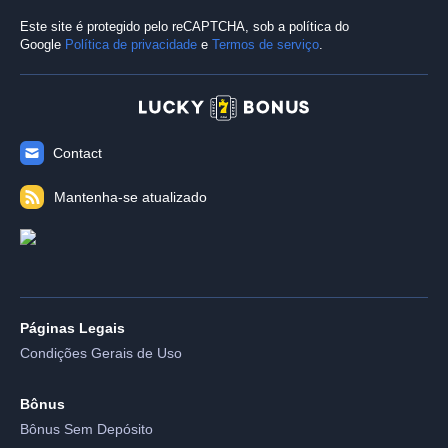
Este site é protegido pelo reCAPTCHA, sob a política do
Google
Política de privacidade
e
Termos de serviço
.
Contact
Mantenha-se atualizado
Páginas Legais
Condições Gerais de Uso
Bônus
Bônus Sem Depósito