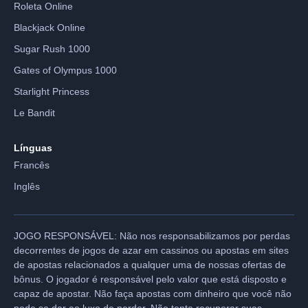
Roleta Online
Blackjack Online
Sugar Rush 1000
Gates of Olympus 1000
Starlight Princess
Le Bandit
Línguas
Francês
Inglês
JOGO RESPONSÁVEL: Não nos responsabilizamos por perdas
decorrentes de jogos de azar em cassinos ou apostas em sites
de apostas relacionados a qualquer uma de nossas ofertas de
bônus. O jogador é responsável pelo valor que está disposto e
capaz de apostar. Não faça apostas com dinheiro que você não