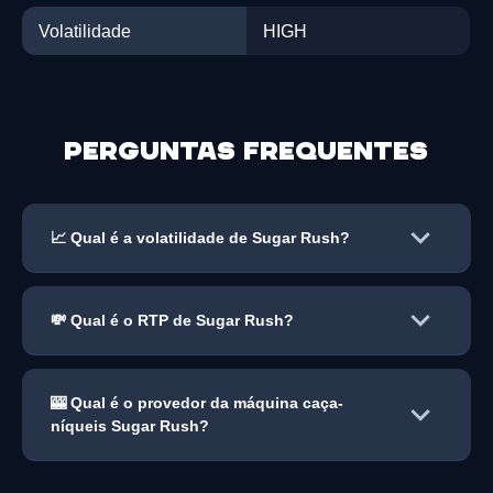
Volatilidade
HIGH
Perguntas frequentes
📈 Qual é a volatilidade de Sugar Rush?
💸 Qual é o RTP de Sugar Rush?
🎰 Qual é o provedor da máquina caça-
níqueis Sugar Rush?