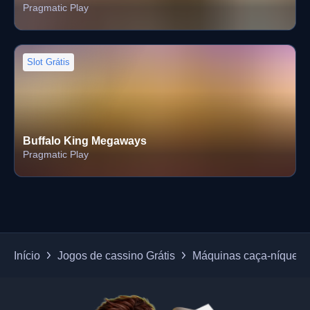
Pragmatic Play
Slot Grátis
Buffalo King Megaways
Pragmatic Play
Início
Jogos de cassino Grátis
Máquinas caça-níqueis 