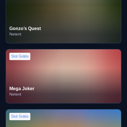
Gonzo’s Quest
Netent
Slot Grátis
Mega Joker
Netent
Slot Grátis