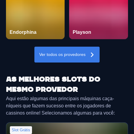
Endorphina
Playson
Ver todos os provedores
As melhores slots do
mesmo provedor
Aqui estão algumas das principais máquinas caça-
níqueis que fazem sucesso entre os jogadores de
cassinos online! Selecionamos algumas para você:
Slot Grátis