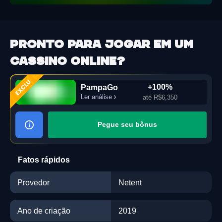
Pronto para jogar em um
cassino online?
+100%
PampaGo
Ler análise
até R$6,350
Pegue seu bônus
Fatos rápidos
Provedor
Netent
Ano de criação
2019