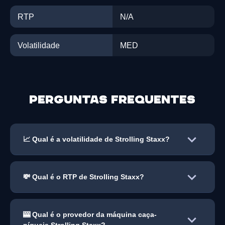
RTP
N/A
Volatilidade
MED
Perguntas frequentes
📈 Qual é a volatilidade de Strolling Staxx?
💸 Qual é o RTP de Strolling Staxx?
🎰 Qual é o provedor da máquina caça-