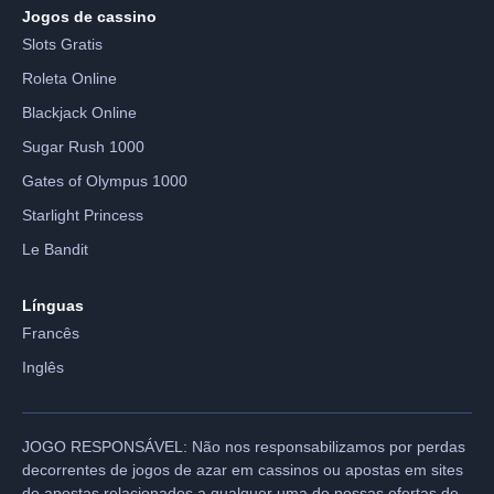
Jogos de cassino
Slots Gratis
Roleta Online
Blackjack Online
Sugar Rush 1000
Gates of Olympus 1000
Starlight Princess
Le Bandit
Línguas
Francês
Inglês
JOGO RESPONSÁVEL: Não nos responsabilizamos por perdas
decorrentes de jogos de azar em cassinos ou apostas em sites
de apostas relacionados a qualquer uma de nossas ofertas de