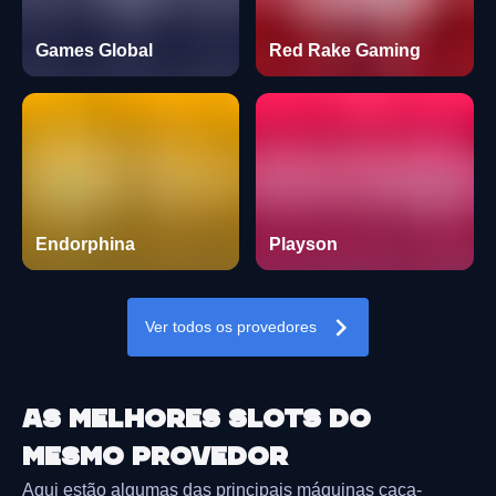
Games Global
Red Rake Gaming
Endorphina
Playson
Ver todos os provedores
As melhores slots do
mesmo provedor
Aqui estão algumas das principais máquinas caça-