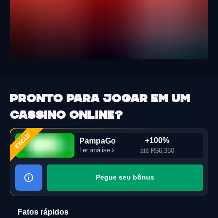
Pronto para jogar em um
cassino online?
+100%
PampaGo
Ler análise
até R$6,350
Pegue seu bônus
Fatos rápidos