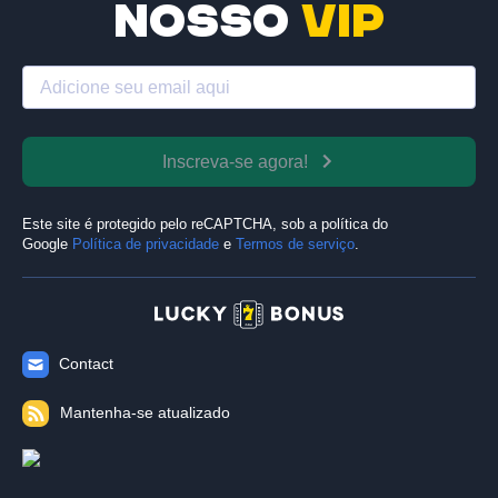
nosso
VIP
Inscreva-se agora!
Este site é protegido pelo reCAPTCHA, sob a política do
Google
Política de privacidade
e
Termos de serviço
.
Contact
Mantenha-se atualizado