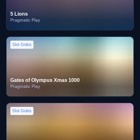
5 Lions
Pragmatic Play
Slot Grátis
Gates of Olympus Xmas 1000
Pragmatic Play
Slot Grátis