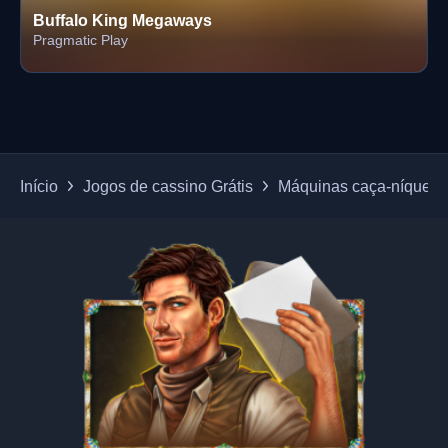
Buffalo King Megaways
Pragmatic Play
Início
Jogos de cassino Grátis
Máquinas caça-níqueis 