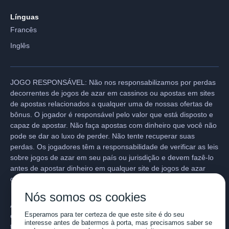
Línguas
Francês
Inglês
JOGO RESPONSÁVEL: Não nos responsabilizamos por perdas
decorrentes de jogos de azar em cassinos ou apostas em sites
de apostas relacionados a qualquer uma de nossas ofertas de
bônus. O jogador é responsável pelo valor que está disposto e
capaz de apostar. Não faça apostas com dinheiro que você não
pode se dar ao luxo de perder. Não tente recuperar suas
perdas. Os jogadores têm a responsabilidade de verificar as leis
sobre jogos de azar em seu país ou jurisdição e devem fazê-lo
antes de apostar dinheiro em qualquer site de jogos de azar
online.
Nós somos os cookies
ATENÇÃO: As ofertas em nosso site podem evoluir ou ser
Esperamos para ter certeza de que este site é do seu
canceladas. Recomendamos sempre que o jogador examine os
interesse antes de batermos à porta, mas precisamos saber se
termos e condições e verifique o bônus diretamente no site do