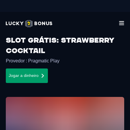
Slot grátis
:
Strawberry
Cocktail
Provedor
:
Pragmatic Play
Jogar a dinheiro