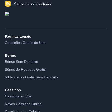
Mantenha-se atualizado
Páginas Legais
Condições Gerais de Uso
Bônus
Bônus Sem Depósito
Bônus de Rodadas Grátis
50 Rodadas Grátis Sem Depósito
Cassinos
Cassinos ao Vivo
Novos Cassinos Online
Cassinos para Celular