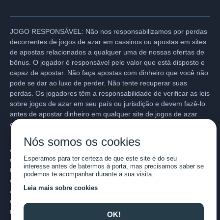
JOGO RESPONSÁVEL: Não nos responsabilizamos por perdas
decorrentes de jogos de azar em cassinos ou apostas em sites
de apostas relacionados a qualquer uma de nossas ofertas de
bônus. O jogador é responsável pelo valor que está disposto e
capaz de apostar. Não faça apostas com dinheiro que você não
pode se dar ao luxo de perder. Não tente recuperar suas
perdas. Os jogadores têm a responsabilidade de verificar as leis
sobre jogos de azar em seu país ou jurisdição e devem fazê-lo
antes de apostar dinheiro em qualquer site de jogos de azar
online.
Nós somos os cookies
ATENÇÃO: As ofertas em nosso site podem evoluir ou ser
Esperamos para ter certeza de que este site é do seu
canceladas. Recomendamos sempre que o jogador examine os
interesse antes de batermos à porta, mas precisamos saber se
termos e condições e verifique o bônus diretamente no site do
podemos te acompanhar durante a sua visita.
cassino/ou das empresas de apostas.
Leia mais sobre cookies
Apenas para maiores de 18 anos, exclusivo para novos
clientes, Termos e Condições se aplicam, jogue de maneira
responsável
www.begambleaware.org
OK!