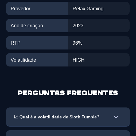
Provedor
Relax Gaming
Ano de criação
2023
RTP
96%
Volatilidade
HIGH
Perguntas frequentes
📈 Qual é a volatilidade de Sloth Tumble?