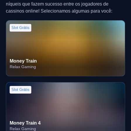
níqueis que fazem sucesso entre os jogadores de
cassinos online! Selecionamos algumas para você:
Slot Grátis
Money Train
Relax Gaming
Slot Grátis
Money Train 4
Relax Gaming