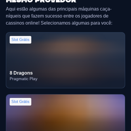
mesmo provedor
Aqui estão algumas das principais máquinas caça-
níqueis que fazem sucesso entre os jogadores de
cassinos online! Selecionamos algumas para você:
Slot Grátis
8 Dragons
Pragmatic Play
Slot Grátis