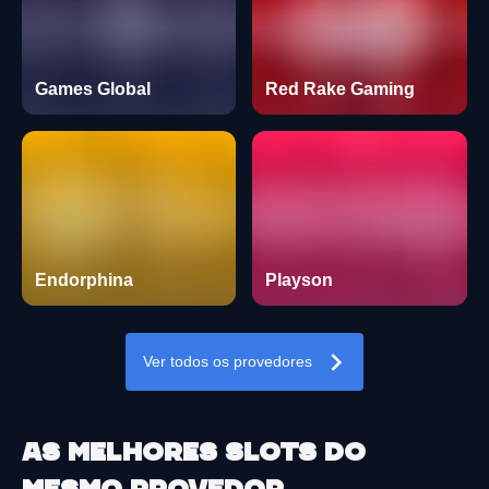
Games Global
Red Rake Gaming
Endorphina
Playson
Ver todos os provedores
As melhores slots do