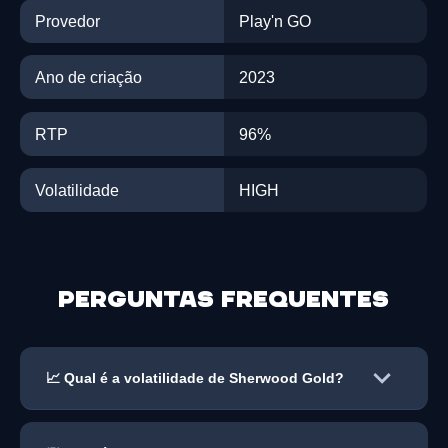
Provedor
Play'n GO
Ano de criação
2023
RTP
96%
Volatilidade
HIGH
Perguntas frequentes
📈 Qual é a volatilidade de Sherwood Gold?