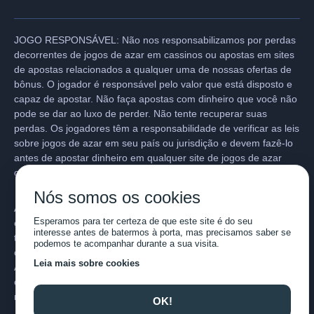
JOGO RESPONSÁVEL: Não nos responsabilizamos por perdas
decorrentes de jogos de azar em cassinos ou apostas em sites
de apostas relacionados a qualquer uma de nossas ofertas de
bônus. O jogador é responsável pelo valor que está disposto e
capaz de apostar. Não faça apostas com dinheiro que você não
pode se dar ao luxo de perder. Não tente recuperar suas
perdas. Os jogadores têm a responsabilidade de verificar as leis
sobre jogos de azar em seu país ou jurisdição e devem fazê-lo
antes de apostar dinheiro em qualquer site de jogos de azar
online.
Nós somos os cookies
ATENÇÃO: As ofertas em nosso site podem evoluir ou ser
Esperamos para ter certeza de que este site é do seu
canceladas. Recomendamos sempre que o jogador examine os
interesse antes de batermos à porta, mas precisamos saber se
termos e condições e verifique o bônus diretamente no site do
podemos te acompanhar durante a sua visita.
cassino/ou das empresas de apostas.
Leia mais sobre cookies
Apenas para maiores de 18 anos, exclusivo para novos
clientes, Termos e Condições se aplicam, jogue de maneira
responsável
www.begambleaware.org
OK!