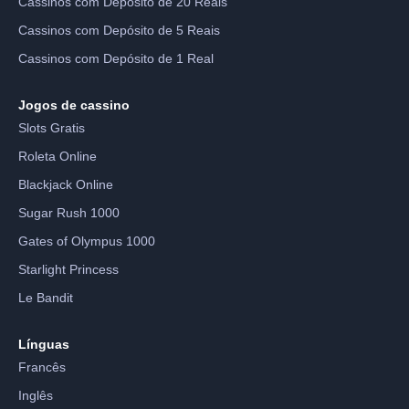
Cassinos com Depósito de 20 Reais
Cassinos com Depósito de 5 Reais
Cassinos com Depósito de 1 Real
Jogos de cassino
Slots Gratis
Roleta Online
Blackjack Online
Sugar Rush 1000
Gates of Olympus 1000
Starlight Princess
Le Bandit
Línguas
Francês
Inglês