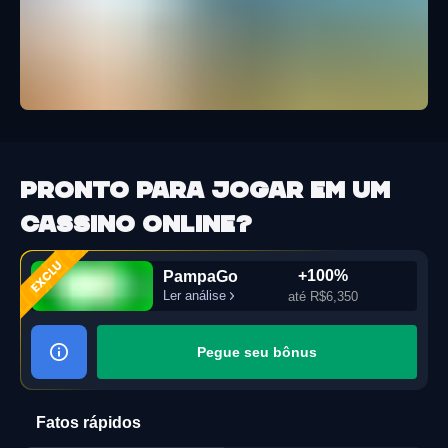
Pronto para jogar em um
cassino online?
+100%
PampaGo
Ler análise
até R$6,350
Pegue seu bônus
Fatos rápidos