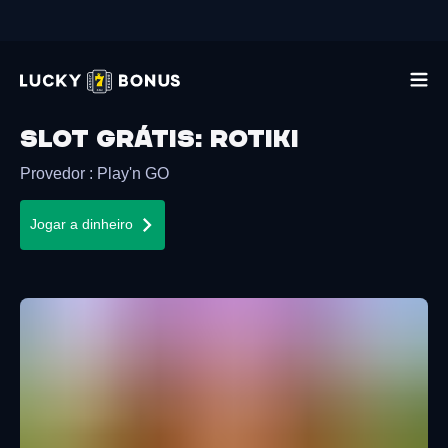
Slot grátis
:
Rotiki
Provedor
:
Play'n GO
Jogar a dinheiro