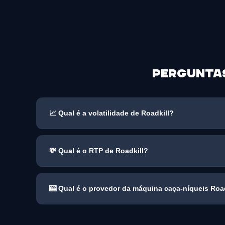
Pergunta
📈 Qual é a volatilidade de Roadkill?
💸 Qual é o RTP de Roadkill?
🎰 Qual é o provedor da máquina caça-níqueis Roa