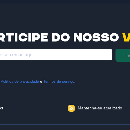
rticipe do nosso
V
In
Política de privacidade
e
Termos de serviço
.
ct
Mantenha-se atualizado