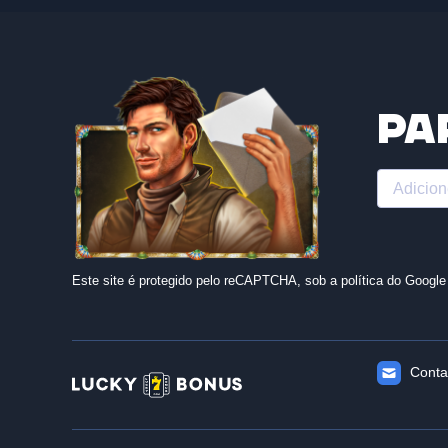
Pa
Este site é protegido pelo reCAPTCHA, sob a política do Google
Conta