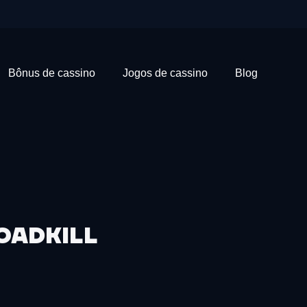
Bônus de cassino
Jogos de cassino
Blog
oadkill