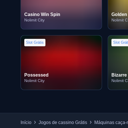
Casino Win Spin
Golden
Nolimit City
Nolimit C
Slot Grátis
Slot Grát
Possessed
Bizarre
Nolimit City
Nolimit C
Início
Jogos de cassino Grátis
Máquinas caça-n