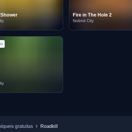
 Shower
Fire in The Hole 2
ity
Nolimit City
is
ity
íqueis gratuitas
Roadkill