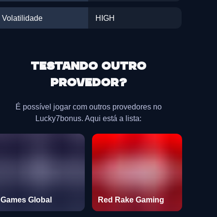
Volatilidade
HIGH
Testando outro
provedor?
É possível jogar com outros provedores no
Lucky7bonus. Aqui está a lista:
Games Global
Red Rake Gaming