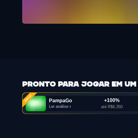
Pronto para jogar em um 
+100%
PampaGo
Ler análise
até R$6,350