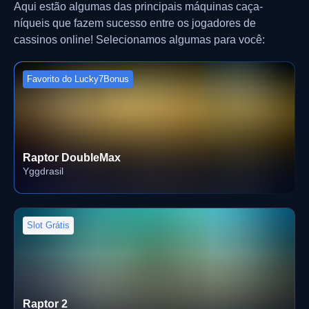
Aqui estão algumas das principais máquinas caça-
níqueis que fazem sucesso entre os jogadores de
cassinos online! Selecionamos algumas para você:
Favorito do Lucky7Bonus
Raptor DoubleMax
Yggdrasil
Slot Grátis
Raptor 2