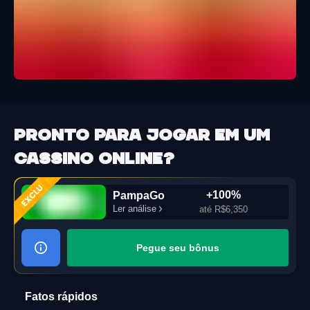
Pronto para jogar em um
cassino online?
+100%
PampaGo
Ler análise
até R$6,350
Pegue seu bônus
Fatos rápidos