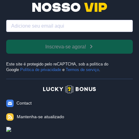
nosso
VIP
Inscreva-se agora!
Este site é protegido pelo reCAPTCHA, sob a política do
Google
Política de privacidade
e
Termos de serviço
.
Contact
Mantenha-se atualizado