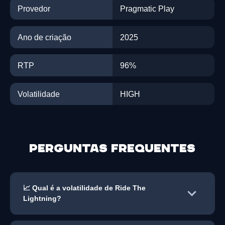
Provedor
Pragmatic Play
Ano de criação
2025
RTP
96%
Volatilidade
HIGH
Perguntas frequentes
📈 Qual é a volatilidade de Ride The
Lightning?