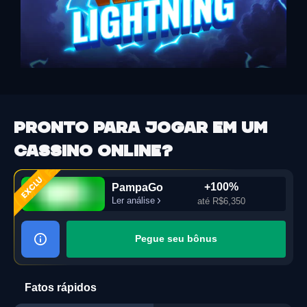
Pronto para jogar em um
cassino online?
+100%
PampaGo
Ler análise
até R$6,350
Pegue seu bônus
Fatos rápidos