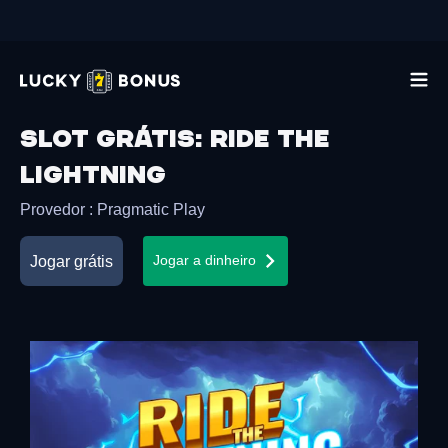
Slot grátis
:
Ride The
Lightning
Provedor
:
Pragmatic Play
Jogar grátis
Jogar a dinheiro