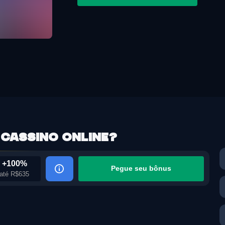
cassino online?
+100%
Pegue seu bônus
até R$635