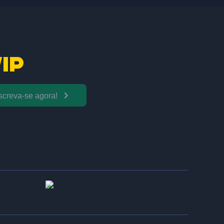
IP
screva-se agora!