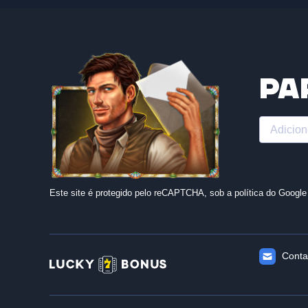
Pa
Este site é protegido pelo reCAPTCHA, sob a política do Google
Conta