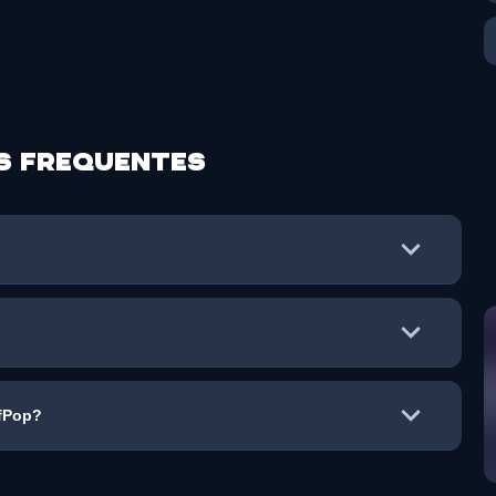
s frequentes
efPop?