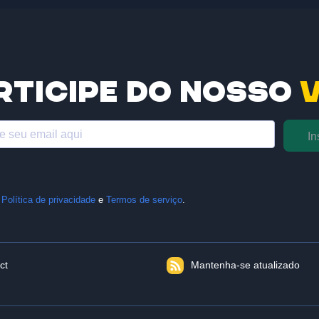
rticipe do nosso
V
In
Política de privacidade
e
Termos de serviço
.
ct
Mantenha-se atualizado