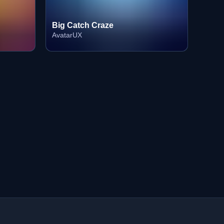
Big Catch Craze
AvatarUX