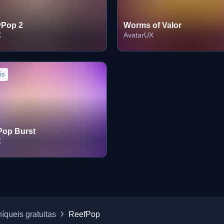
Pop 2
Worms of Valor
X
AvatarUX
is
Pop Burst
X
íqueis gratuitas
ReefPop