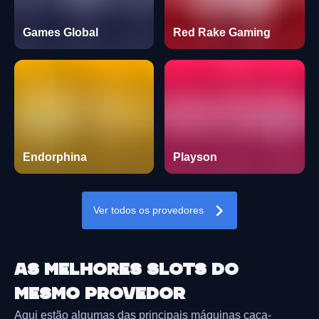
Games Global
Red Rake Gaming
Endorphina
Playson
Ver todos os provedores
As melhores slots do
mesmo provedor
Aqui estão algumas das principais máquinas caça-