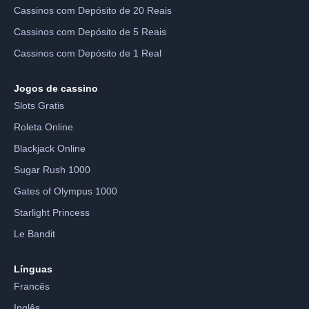
Cassinos com Depósito de 20 Reais
Cassinos com Depósito de 5 Reais
Cassinos com Depósito de 1 Real
Jogos de cassino
Slots Gratis
Roleta Online
Blackjack Online
Sugar Rush 1000
Gates of Olympus 1000
Starlight Princess
Le Bandit
Línguas
Francês
Inglês