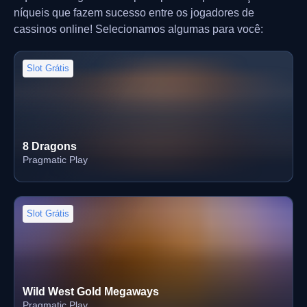
níqueis que fazem sucesso entre os jogadores de
cassinos online! Selecionamos algumas para você:
Slot Grátis
8 Dragons
Pragmatic Play
Slot Grátis
Wild West Gold Megaways
Pragmatic Play