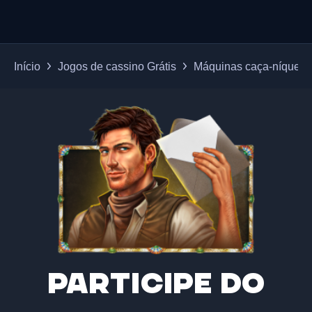
Início
Jogos de cassino Grátis
Máquinas caça-níqueis 
Participe do