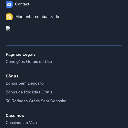
Contact
Mantenha-se atualizado
Páginas Legais
Condições Gerais de Uso
Bônus
Bônus Sem Depósito
Bônus de Rodadas Grátis
50 Rodadas Grátis Sem Depósito
Cassinos
Cassinos ao Vivo