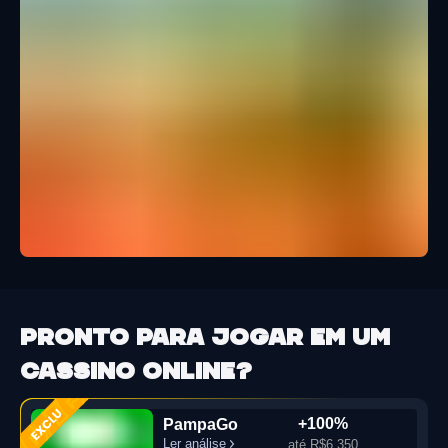
Pronto para jogar em um
cassino online?
+100%
PampaGo
Ler análise
até R$6,350