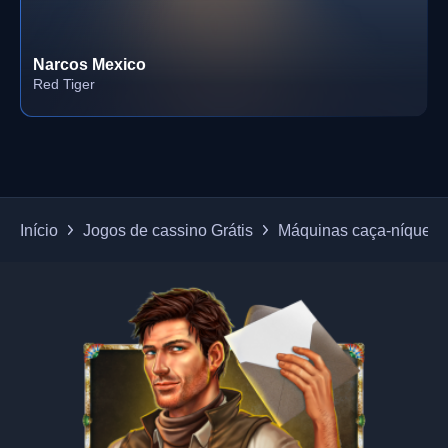
Narcos Mexico
Red Tiger
Início
Jogos de cassino Grátis
Máquinas caça-níqueis 