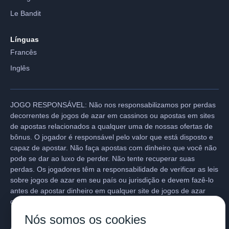
Le Bandit
Línguas
Francês
Inglês
JOGO RESPONSÁVEL: Não nos responsabilizamos por perdas
decorrentes de jogos de azar em cassinos ou apostas em sites
de apostas relacionados a qualquer uma de nossas ofertas de
bônus. O jogador é responsável pelo valor que está disposto e
capaz de apostar. Não faça apostas com dinheiro que você não
pode se dar ao luxo de perder. Não tente recuperar suas
perdas. Os jogadores têm a responsabilidade de verificar as leis
sobre jogos de azar em seu país ou jurisdição e devem fazê-lo
antes de apostar dinheiro em qualquer site de jogos de azar
online.
Nós somos os cookies
ATENÇÃO: As ofertas em nosso site podem evoluir ou ser