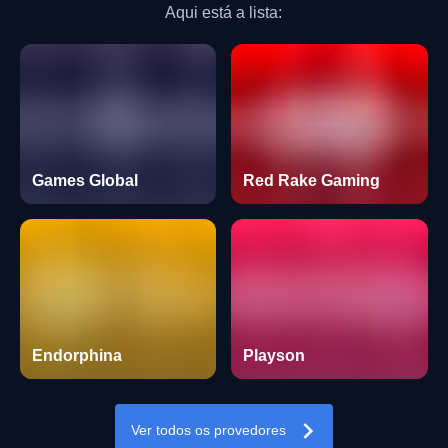
Aqui está a lista:
Games Global
Red Rake Gaming
Endorphina
Playson
Ver todos os provedores