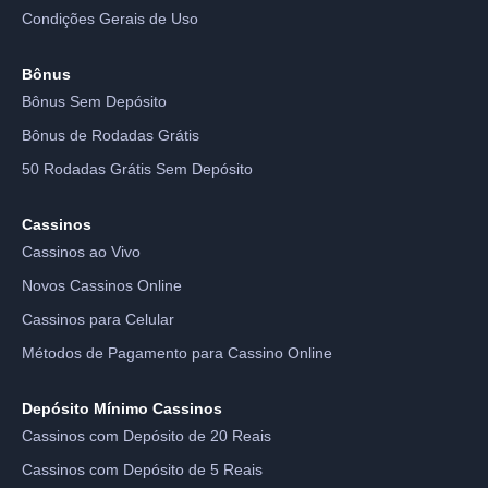
Condições Gerais de Uso
Bônus
Bônus Sem Depósito
Bônus de Rodadas Grátis
50 Rodadas Grátis Sem Depósito
Cassinos
Cassinos ao Vivo
Novos Cassinos Online
Cassinos para Celular
Métodos de Pagamento para Cassino Online
Depósito Mínimo Cassinos
Cassinos com Depósito de 20 Reais
Cassinos com Depósito de 5 Reais