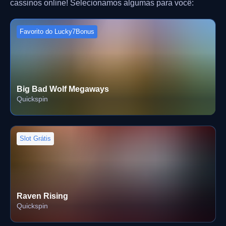
cassinos online! Selecionamos algumas para você:
Favorito do Lucky7Bonus
Big Bad Wolf Megaways
Quickspin
Slot Grátis
Raven Rising
Quickspin