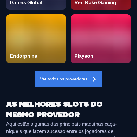
Games Global
Red Rake Gaming
Endorphina
Playson
Ver todos os provedores
As melhores slots do
mesmo provedor
Aqui estão algumas das principais máquinas caça-
níqueis que fazem sucesso entre os jogadores de