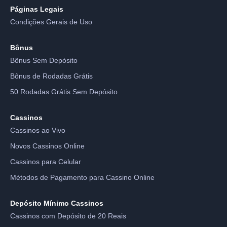
Páginas Legais
Condições Gerais de Uso
Bônus
Bônus Sem Depósito
Bônus de Rodadas Grátis
50 Rodadas Grátis Sem Depósito
Cassinos
Cassinos ao Vivo
Novos Cassinos Online
Cassinos para Celular
Métodos de Pagamento para Cassino Online
Depósito Mínimo Cassinos
Cassinos com Depósito de 20 Reais