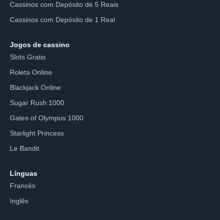
Cassinos com Depósito de 5 Reais
Cassinos com Depósito de 1 Real
Jogos de cassino
Slots Gratis
Roleta Online
Blackjack Online
Sugar Rush 1000
Gates of Olympus 1000
Starlight Princess
Le Bandit
Línguas
Francês
Inglês