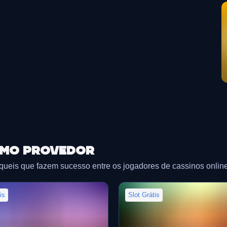
smo provedor
queis que fazem sucesso entre os jogadores de cassinos onli
is
Slot Grátis