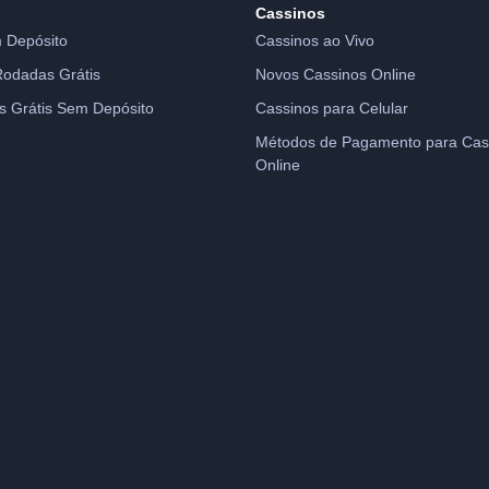
Cassinos
 Depósito
Cassinos ao Vivo
odadas Grátis
Novos Cassinos Online
 Grátis Sem Depósito
Cassinos para Celular
Métodos de Pagamento para Cas
Online