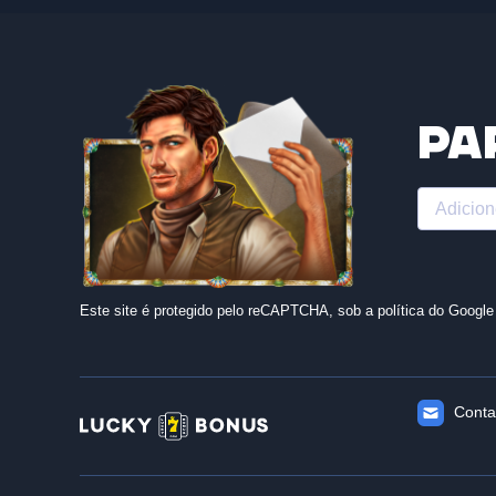
Pa
Este site é protegido pelo reCAPTCHA, sob a política do Google
Conta