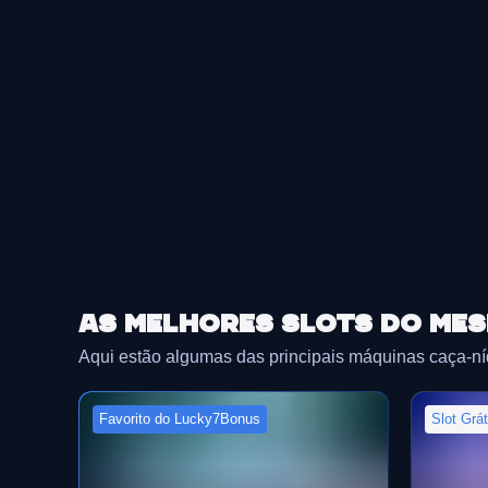
As melhores slots do me
Aqui estão algumas das principais máquinas caça-ní
Favorito do Lucky7Bonus
Slot Grát