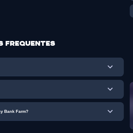
s frequentes
ggy Bank Farm?