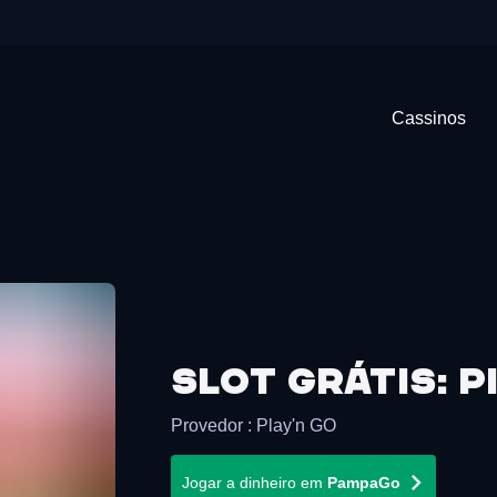
Cassinos
Slot grátis
:
P
Provedor
:
Play'n GO
Jogar a dinheiro
em
PampaGo