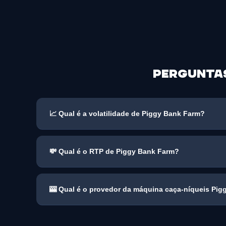
Pergunta
📈 Qual é a volatilidade de Piggy Bank Farm?
💸 Qual é o RTP de Piggy Bank Farm?
🎰 Qual é o provedor da máquina caça-níqueis Pi