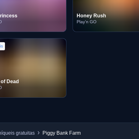
rincess
Honey Rush
O
Play'n GO
is
 of Dead
O
íqueis gratuitas
Piggy Bank Farm