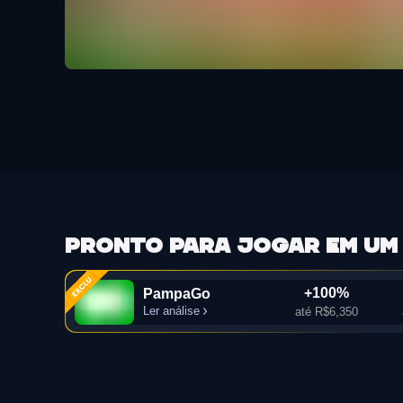
Pronto para jogar em um 
+100%
PampaGo
Ler análise
até R$6,350