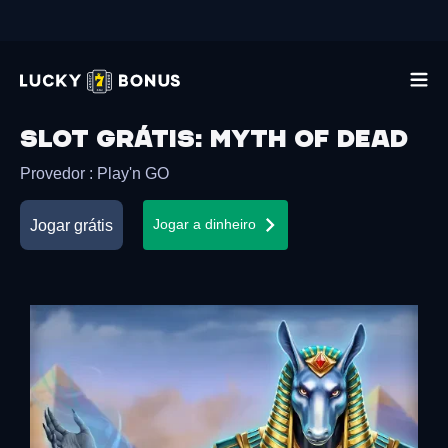
Slot grátis
:
Myth of Dead
Provedor
:
Play'n GO
Jogar grátis
Jogar a dinheiro