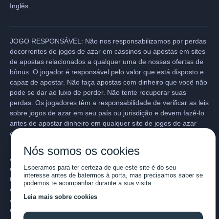
Inglês
JOGO RESPONSÁVEL: Não nos responsabilizamos por perdas
decorrentes de jogos de azar em cassinos ou apostas em sites
de apostas relacionados a qualquer uma de nossas ofertas de
bônus. O jogador é responsável pelo valor que está disposto e
capaz de apostar. Não faça apostas com dinheiro que você não
pode se dar ao luxo de perder. Não tente recuperar suas
perdas. Os jogadores têm a responsabilidade de verificar as leis
sobre jogos de azar em seu país ou jurisdição e devem fazê-lo
antes de apostar dinheiro em qualquer site de jogos de azar
online.
Nós somos os cookies
ATENÇÃO: As ofertas em nosso site podem evoluir ou ser
Esperamos para ter certeza de que este site é do seu
canceladas. Recomendamos sempre que o jogador examine os
interesse antes de batermos à porta, mas precisamos saber se
termos e condições e verifique o bônus diretamente no site do
podemos te acompanhar durante a sua visita.
cassino/ou das empresas de apostas.
Leia mais sobre cookies
Apenas para maiores de 18 anos, exclusivo para novos
clientes, Termos e Condições se aplicam, jogue de maneira