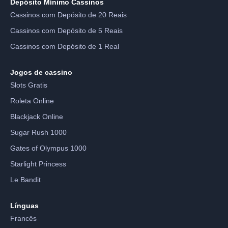
Depósito Mínimo Cassinos
Cassinos com Depósito de 20 Reais
Cassinos com Depósito de 5 Reais
Cassinos com Depósito de 1 Real
Jogos de cassino
Slots Gratis
Roleta Online
Blackjack Online
Sugar Rush 1000
Gates of Olympus 1000
Starlight Princess
Le Bandit
Línguas
Francês