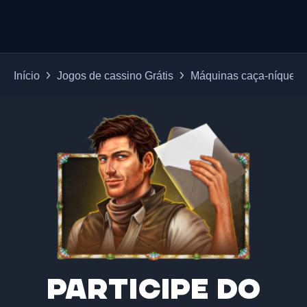
Início
Jogos de cassino Grátis
Máquinas caça-níqueis 
Participe do