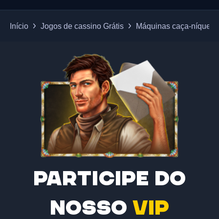
Início
Jogos de cassino Grátis
Máquinas caça-níqueis 
Participe do
nosso
VIP