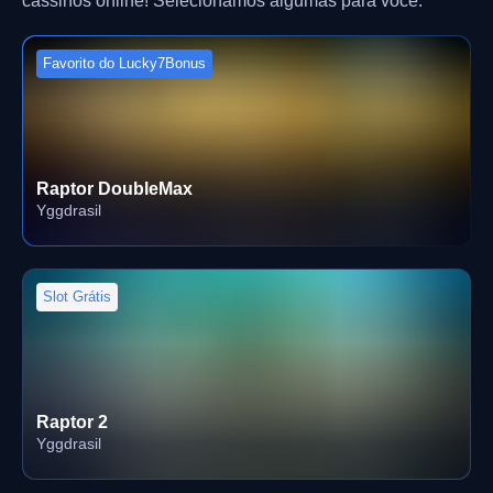
Favorito do Lucky7Bonus
Raptor DoubleMax
Yggdrasil
Slot Grátis
Raptor 2
Yggdrasil