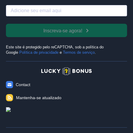
Inscreva-se agora!
Este site é protegido pelo reCAPTCHA, sob a política do
Google
Política de privacidade
e
Termos de serviço
.
Contact
Mantenha-se atualizado