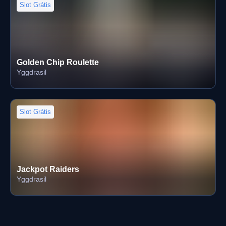
Slot Grátis
Golden Chip Roulette
Yggdrasil
Slot Grátis
Jackpot Raiders
Yggdrasil