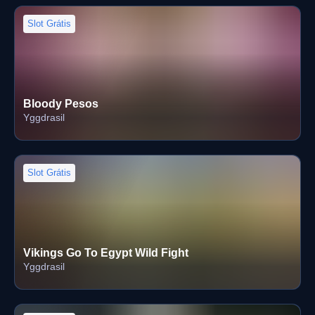
Slot Grátis
Bloody Pesos
Yggdrasil
Slot Grátis
Vikings Go To Egypt Wild Fight
Yggdrasil