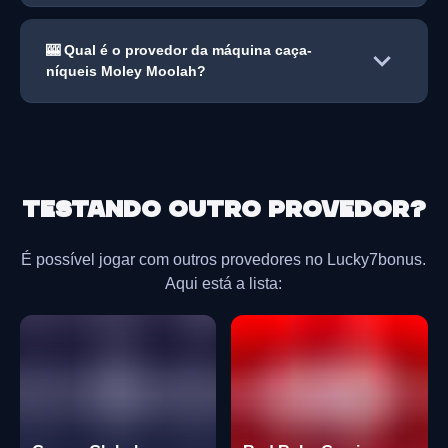
🎰 Qual é o provedor da máquina caça-
níqueis Moley Moolah?
Testando outro provedor?
É possível jogar com outros provedores no Lucky7bonus.
Aqui está a lista: