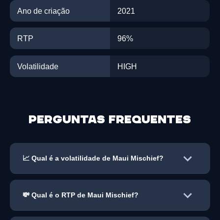
Ano de criação
2021
RTP
96%
Volatilidade
HIGH
Perguntas frequentes
📈 Qual é a volatilidade de Maui Mischief?
💸 Qual é o RTP de Maui Mischief?