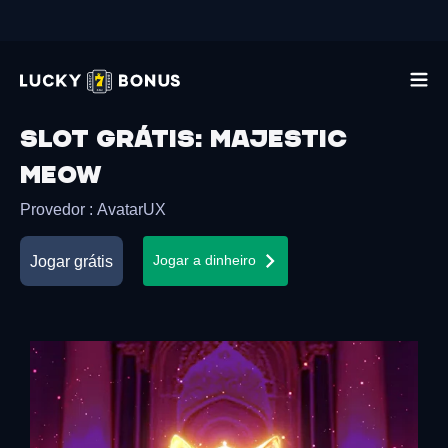
Slot grátis
:
Majestic
Meow
Provedor
:
AvatarUX
Jogar grátis
Jogar a dinheiro