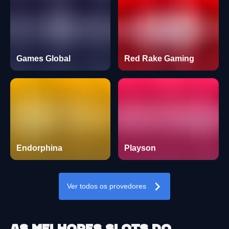
Games Global
Red Rake Gaming
Endorphina
Playson
Ver todos os provedores
As melhores slots do