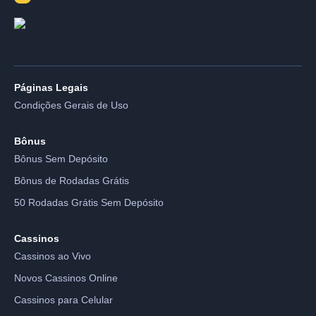
Páginas Legais
Condições Gerais de Uso
Bônus
Bônus Sem Depósito
Bônus de Rodadas Grátis
50 Rodadas Grátis Sem Depósito
Cassinos
Cassinos ao Vivo
Novos Cassinos Online
Cassinos para Celular