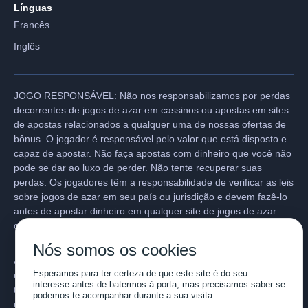
Línguas
Francês
Inglês
JOGO RESPONSÁVEL: Não nos responsabilizamos por perdas
decorrentes de jogos de azar em cassinos ou apostas em sites
de apostas relacionados a qualquer uma de nossas ofertas de
bônus. O jogador é responsável pelo valor que está disposto e
capaz de apostar. Não faça apostas com dinheiro que você não
pode se dar ao luxo de perder. Não tente recuperar suas
perdas. Os jogadores têm a responsabilidade de verificar as leis
sobre jogos de azar em seu país ou jurisdição e devem fazê-lo
antes de apostar dinheiro em qualquer site de jogos de azar
online.
Nós somos os cookies
ATENÇÃO: As ofertas em nosso site podem evoluir ou ser
Esperamos para ter certeza de que este site é do seu
canceladas. Recomendamos sempre que o jogador examine os
interesse antes de batermos à porta, mas precisamos saber se
termos e condições e verifique o bônus diretamente no site do
podemos te acompanhar durante a sua visita.
cassino/ou das empresas de apostas.