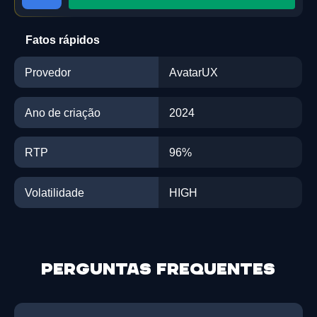
Fatos rápidos
Provedor
AvatarUX
Ano de criação
2024
RTP
96%
Volatilidade
HIGH
Perguntas frequentes