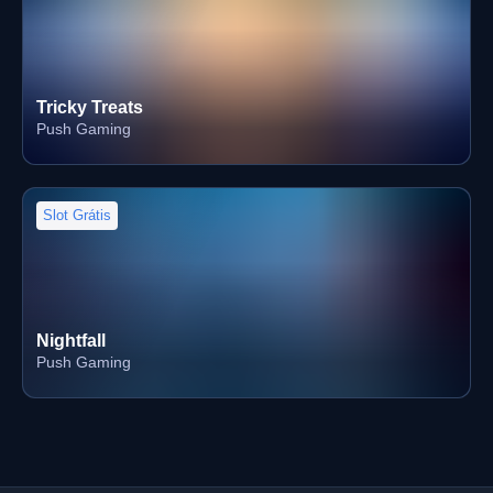
Tricky Treats
Push Gaming
Slot Grátis
Nightfall
Push Gaming