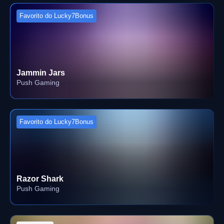
Favorito do Lucky7Bonus
Jammin Jars
Push Gaming
Favorito do Lucky7Bonus
Razor Shark
Push Gaming