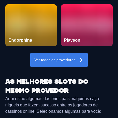
Endorphina
Playson
Ver todos os provedores
As melhores slots do
mesmo provedor
Aqui estão algumas das principais máquinas caça-
níqueis que fazem sucesso entre os jogadores de
cassinos online! Selecionamos algumas para você: