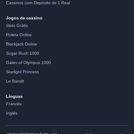
Cassinos com Depósito de 1 Real
Jogos de cassino
Slots Gratis
Roleta Online
Blackjack Online
Sugar Rush 1000
Gates of Olympus 1000
Starlight Princess
Le Bandit
Línguas
Francês
Inglês