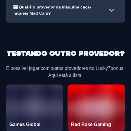
🎰 Qual é o provedor da máquina caça-
níqueis Mad Cars?
Testando outro provedor?
É possível jogar com outros provedores no Lucky7bonus.
Aqui está a lista:
Games Global
Red Rake Gaming