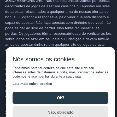
JOGO RESPONSÁVEL: Não nos responsabilizamos por perdas
decorrentes de jogos de azar em cassinos ou apostas em sites
de apostas relacionados a qualquer uma de nossas ofertas de
bônus. O jogador é responsável pelo valor que está disposto e
capaz de apostar. Não faça apostas com dinheiro que você não
pode se dar ao luxo de perder. Não tente recuperar suas
perdas. Os jogadores têm a responsabilidade de verificar as leis
sobre jogos de azar em seu país ou jurisdição e devem fazê-lo
antes de apostar dinheiro em qualquer site de jogos de azar
online.
Nós somos os cookies
ATENÇÃO: As ofertas em nosso site podem evoluir ou ser
Esperamos para ter certeza de que este site é do seu
canceladas. Recomendamos sempre que o jogador examine os
interesse antes de batermos à porta, mas precisamos saber se
termos e condições e verifique o bônus diretamente no site do
podemos te acompanhar durante a sua visita.
cassino/ou das empresas de apostas.
Leia mais sobre cookies
Apenas para maiores de 18 anos, exclusivo para novos
clientes, Termos e Condições se aplicam, jogue de maneira
responsável
www.begambleaware.org
OK!
Não, obrigado
2026 Direitos autorais © lucky-7-bonus.com.br. Todos os