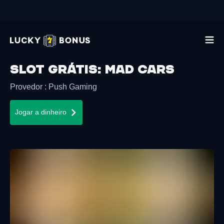
Slot grátis
:
Mad Cars
Provedor
:
Push Gaming
Jogar a dinheiro