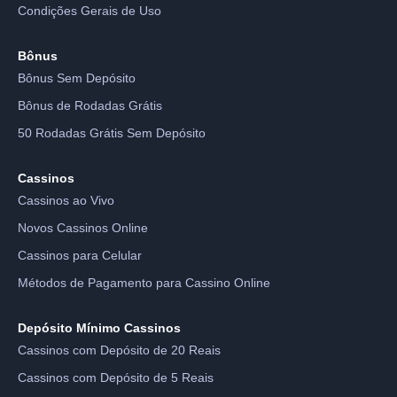
Condições Gerais de Uso
Bônus
Bônus Sem Depósito
Bônus de Rodadas Grátis
50 Rodadas Grátis Sem Depósito
Cassinos
Cassinos ao Vivo
Novos Cassinos Online
Cassinos para Celular
Métodos de Pagamento para Cassino Online
Depósito Mínimo Cassinos
Cassinos com Depósito de 20 Reais
Cassinos com Depósito de 5 Reais