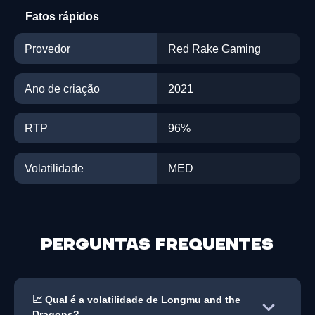
Fatos rápidos
Provedor
Red Rake Gaming
Ano de criação
2021
RTP
96%
Volatilidade
MED
Perguntas frequentes
📈 Qual é a volatilidade de Longmu and the
Dragons?