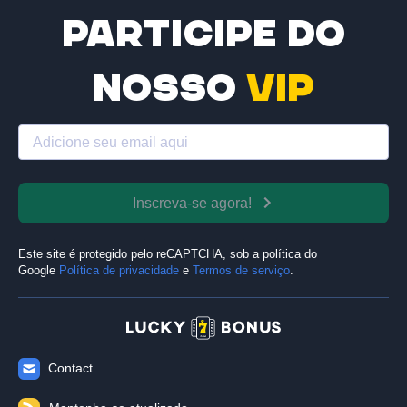
Participe do
nosso
VIP
Inscreva-se agora!
Este site é protegido pelo reCAPTCHA, sob a política do
Google
Política de privacidade
e
Termos de serviço
.
Contact