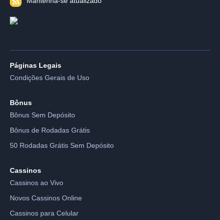
Mantenha-se atualizado
Páginas Legais
Condições Gerais de Uso
Bônus
Bônus Sem Depósito
Bônus de Rodadas Grátis
50 Rodadas Grátis Sem Depósito
Cassinos
Cassinos ao Vivo
Novos Cassinos Online
Cassinos para Celular