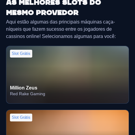
As melhores slots do
mesmo provedor
Aqui estão algumas das principais máquinas caça-
níqueis que fazem sucesso entre os jogadores de
cassinos online! Selecionamos algumas para você:
Slot Grátis
Million Zeus
Red Rake Gaming
Slot Grátis