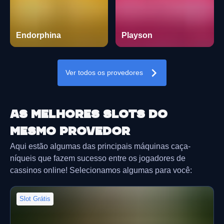
Endorphina
Playson
Ver todos os provedores
As melhores slots do
mesmo provedor
Aqui estão algumas das principais máquinas caça-
níqueis que fazem sucesso entre os jogadores de
cassinos online! Selecionamos algumas para você:
Slot Grátis