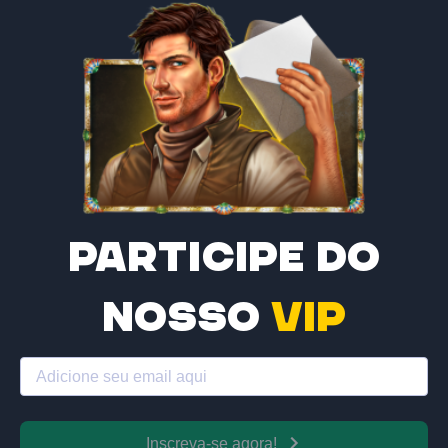
Participe do
nosso
VIP
Inscreva-se agora!