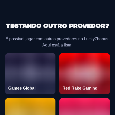
Testando outro provedor?
É possível jogar com outros provedores no Lucky7bonus.
Aqui está a lista:
Games Global
Red Rake Gaming