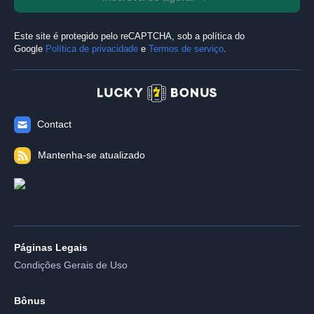
Este site é protegido pelo reCAPTCHA, sob a política do
Google
Política de privacidade
e
Termos de serviço
.
Contact
Mantenha-se atualizado
Páginas Legais
Condições Gerais de Uso
Bônus