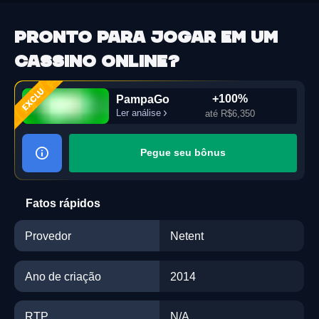
Pronto para jogar em um
cassino online?
+100%
PampaGo
Ler análise
até R$6,350
Pegue seu bônus
Fatos rápidos
Provedor
Netent
Ano de criação
2014
RTP
N/A