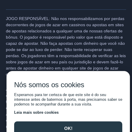
JOGO RESPONSÁVEL: Não nos responsabilizamos por perdas
decorrentes de jogos de azar em cassinos ou apostas em sites
de apostas relacionados a qualquer uma de nossas ofertas de
bônus. O jogador é responsável pelo valor que está disposto e
capaz de apostar. Não faça apostas com dinheiro que você não
pode se dar ao luxo de perder. Não tente recuperar suas
perdas. Os jogadores têm a responsabilidade de verificar as leis
sobre jogos de azar em seu país ou jurisdição e devem fazê-lo
antes de apostar dinheiro em qualquer site de jogos de azar
online.
Nós somos os cookies
ATENÇÃO: As ofertas em nosso site podem evoluir ou ser
Esperamos para ter certeza de que este site é do seu
canceladas. Recomendamos sempre que o jogador examine os
interesse antes de batermos à porta, mas precisamos saber se
termos e condições e verifique o bônus diretamente no site do
podemos te acompanhar durante a sua visita.
cassino/ou das empresas de apostas.
Leia mais sobre cookies
Apenas para maiores de 18 anos, exclusivo para novos
clientes, Termos e Condições se aplicam, jogue de maneira
responsável
www.begambleaware.org
OK!