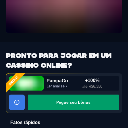
Pronto para jogar em um
cassino online?
+100%
PampaGo
Ler análise
até R$6,350
Pegue seu bônus
Fatos rápidos