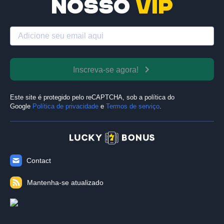
nosso
VIP
Inscreva-se agora!
Este site é protegido pelo reCAPTCHA, sob a política do
Google
Política de privacidade
e
Termos de serviço
.
Contact
Mantenha-se atualizado