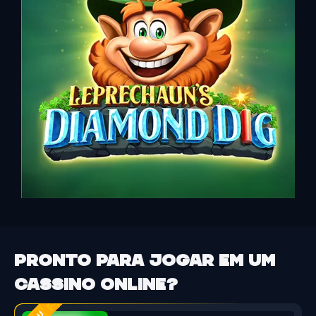
Pronto para jogar em um
cassino online?