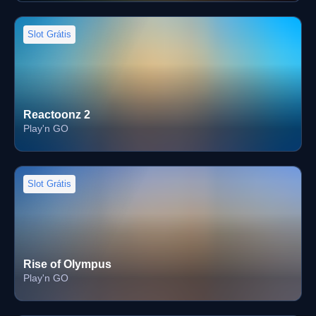
Slot Grátis
Reactoonz 2
Play'n GO
Slot Grátis
Rise of Olympus
Play'n GO