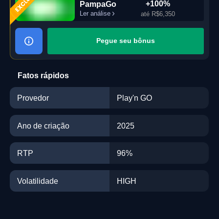
+100%
PampaGo
Ler análise
até R$6,350
Pegue seu bônus
Fatos rápidos
Provedor
Play'n GO
Ano de criação
2025
RTP
96%
Volatilidade
HIGH