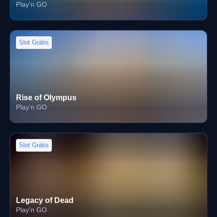
Play'n GO
Slot Grátis
Rise of Olympus
Play'n GO
Slot Grátis
Legacy of Dead
Play'n GO