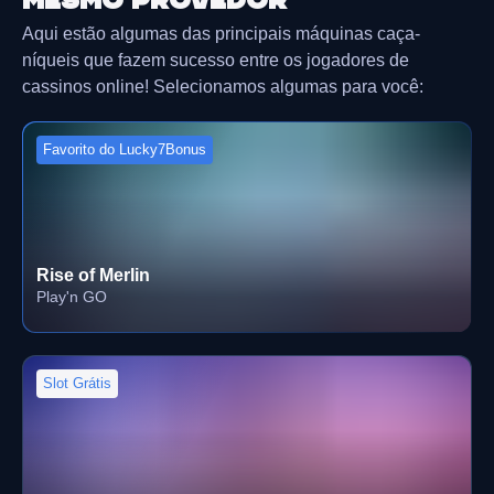
mesmo provedor
Aqui estão algumas das principais máquinas caça-
níqueis que fazem sucesso entre os jogadores de
cassinos online! Selecionamos algumas para você:
Favorito do Lucky7Bonus
Rise of Merlin
Play'n GO
Slot Grátis