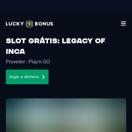
Slot grátis
:
Legacy of
Inca
Provedor
:
Play'n GO
Jogar a dinheiro