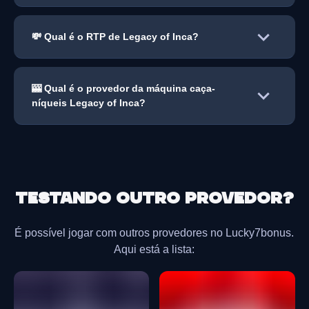
💸 Qual é o RTP de Legacy of Inca?
🎰 Qual é o provedor da máquina caça-
níqueis Legacy of Inca?
Testando outro provedor?
É possível jogar com outros provedores no Lucky7bonus.
Aqui está a lista: