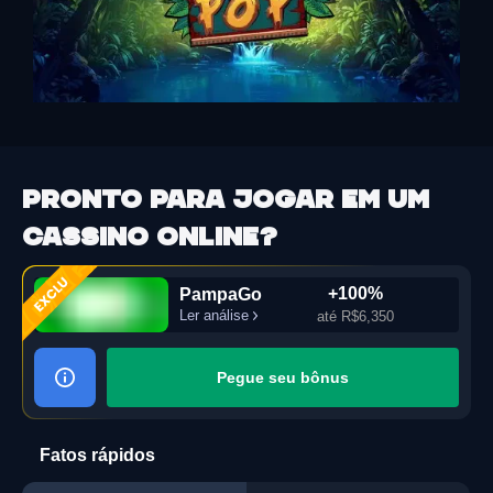
Pronto para jogar em um
cassino online?
+100%
PampaGo
Ler análise
até R$6,350
Pegue seu bônus
Fatos rápidos