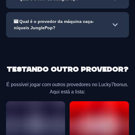
🎰 Qual é o provedor da máquina caça-
níqueis JunglePop?
Testando outro provedor?
É possível jogar com outros provedores no Lucky7bonus.
Aqui está a lista: