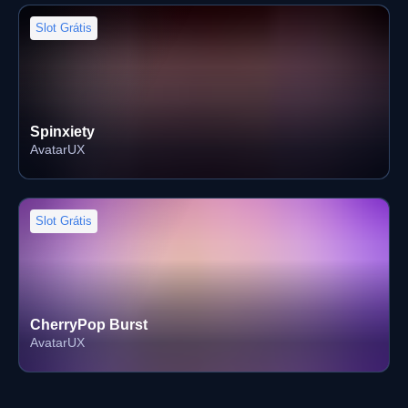
Slot Grátis
Spinxiety
AvatarUX
Slot Grátis
CherryPop Burst
AvatarUX