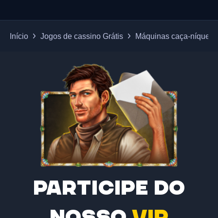
Início
Jogos de cassino Grátis
Máquinas caça-níqueis 
Participe do
nosso
VIP