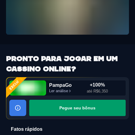
Pronto para jogar em um
cassino online?
+100%
PampaGo
Ler análise
até R$6,350
Pegue seu bônus
Fatos rápidos