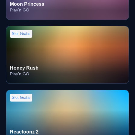
Moon Princess
Play'n GO
Slot Grátis
Honey Rush
Play'n GO
Slot Grátis
Reactoonz 2