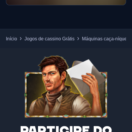
Início
Jogos de cassino Grátis
Máquinas caça-níqueis 
Participe do