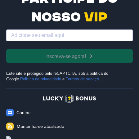
nosso
VIP
Inscreva-se agora!
Este site é protegido pelo reCAPTCHA, sob a política do
Google
Política de privacidade
e
Termos de serviço
.
Contact
Mantenha-se atualizado