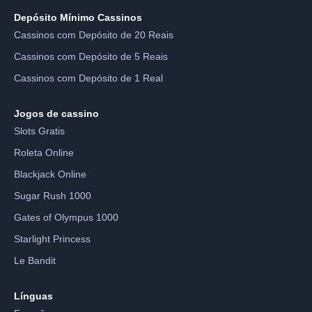
Depósito Mínimo Cassinos
Cassinos com Depósito de 20 Reais
Cassinos com Depósito de 5 Reais
Cassinos com Depósito de 1 Real
Jogos de cassino
Slots Gratis
Roleta Online
Blackjack Online
Sugar Rush 1000
Gates of Olympus 1000
Starlight Princess
Le Bandit
Línguas