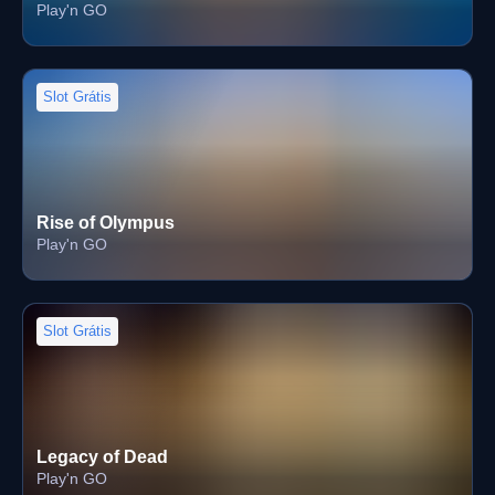
Play'n GO
Slot Grátis
Rise of Olympus
Play'n GO
Slot Grátis
Legacy of Dead
Play'n GO