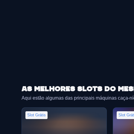
As melhores slots do me
Aqui estão algumas das principais máquinas caça-ní
Slot Grátis
Slot Grát