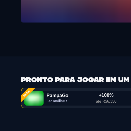
Pronto para jogar em um 
+100%
PampaGo
Ler análise
até R$6,350