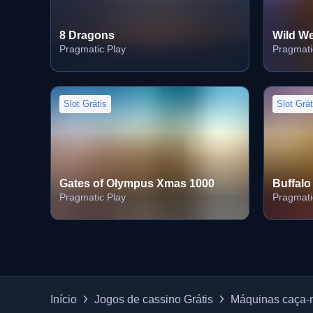
8 Dragons
Wild W
Pragmatic Play
Pragmati
Slot Grátis
Slot Grát
Gates of Olympus Xmas 1000
Buffal
Pragmatic Play
Pragmati
Início
Jogos de cassino Grátis
Máquinas caça-n