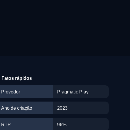
Fatos rápidos
Provedor
Pragmatic Play
Ano de criação
2023
RTP
96%