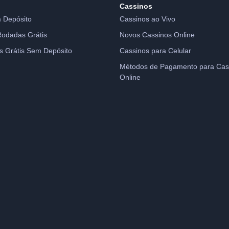
Cassinos
 Depósito
Cassinos ao Vivo
odadas Grátis
Novos Cassinos Online
 Grátis Sem Depósito
Cassinos para Celular
Métodos de Pagamento para Cas
Online