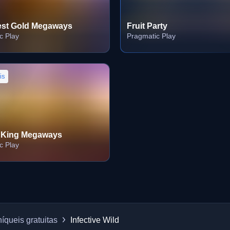
est Gold Megaways
Fruit Party
c Play
Pragmatic Play
is
o King Megaways
c Play
íqueis gratuitas
Infective Wild