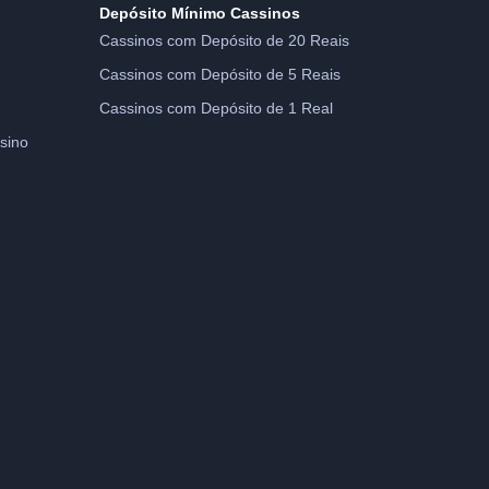
Depósito Mínimo Cassinos
Cassinos com Depósito de 20 Reais
Cassinos com Depósito de 5 Reais
Cassinos com Depósito de 1 Real
sino