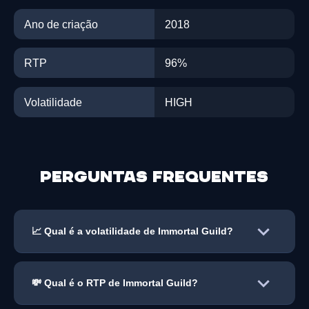
Ano de criação
2018
RTP
96%
Volatilidade
HIGH
Perguntas frequentes
📈 Qual é a volatilidade de Immortal Guild?
💸 Qual é o RTP de Immortal Guild?