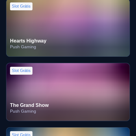
Slot Grátis
Hearts Highway
Push Gaming
Slot Grátis
The Grand Show
Push Gaming
Slot Grátis