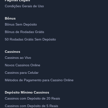
Condições Gerais de Uso
Bônus
Bônus Sem Depósito
Bônus de Rodadas Grátis
50 Rodadas Grátis Sem Depósito
Cassinos
Cassinos ao Vivo
Novos Cassinos Online
Cassinos para Celular
Métodos de Pagamento para Cassino Online
Depósito Mínimo Cassinos
Cassinos com Depósito de 20 Reais
Cassinos com Depósito de 5 Reais