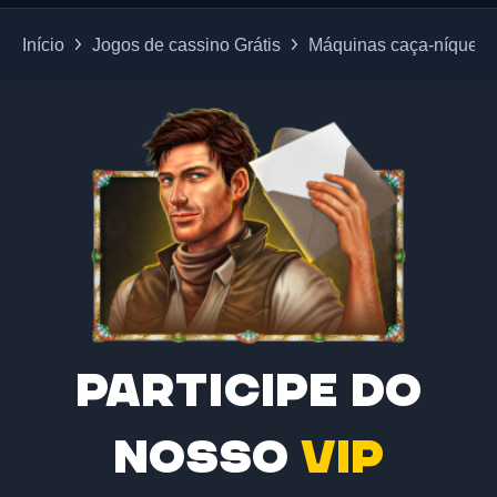
Início
Jogos de cassino Grátis
Máquinas caça-níqueis 
Participe do
nosso
VIP