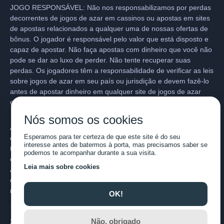
JOGO RESPONSÁVEL: Não nos responsabilizamos por perdas
decorrentes de jogos de azar em cassinos ou apostas em sites
de apostas relacionados a qualquer uma de nossas ofertas de
bônus. O jogador é responsável pelo valor que está disposto e
capaz de apostar. Não faça apostas com dinheiro que você não
pode se dar ao luxo de perder. Não tente recuperar suas
perdas. Os jogadores têm a responsabilidade de verificar as leis
sobre jogos de azar em seu país ou jurisdição e devem fazê-lo
antes de apostar dinheiro em qualquer site de jogos de azar
online.
Nós somos os cookies
ATENÇÃO: As ofertas em nosso site podem evoluir ou ser
Esperamos para ter certeza de que este site é do seu
canceladas. Recomendamos sempre que o jogador examine os
interesse antes de batermos à porta, mas precisamos saber se
termos e condições e verifique o bônus diretamente no site do
podemos te acompanhar durante a sua visita.
cassino/ou das empresas de apostas.
Leia mais sobre cookies
Apenas para maiores de 18 anos, exclusivo para novos
clientes, Termos e Condições se aplicam, jogue de maneira
responsável
www.begambleaware.org
OK!
Não, obrigado
2026 Direitos autorais © lucky-7-bonus.com.br. Todos os