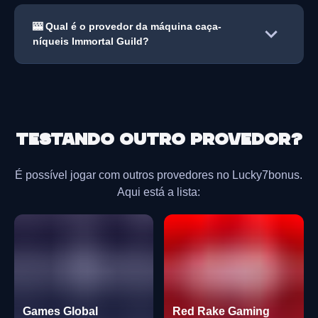
🎰 Qual é o provedor da máquina caça-
níqueis Immortal Guild?
Testando outro provedor?
É possível jogar com outros provedores no Lucky7bonus.
Aqui está a lista:
Games Global
Red Rake Gaming