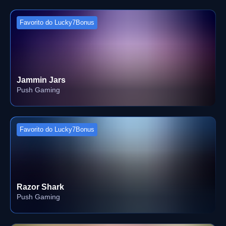
Favorito do Lucky7Bonus
Jammin Jars
Push Gaming
Favorito do Lucky7Bonus
Razor Shark
Push Gaming