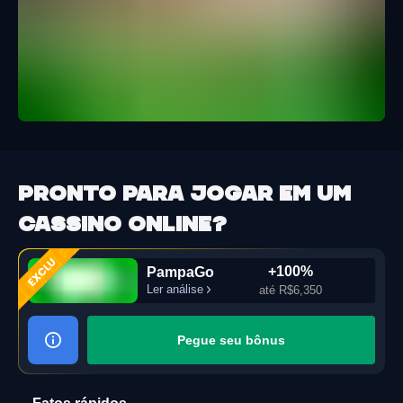
Pronto para jogar em um
cassino online?
+100%
PampaGo
Ler análise
até R$6,350
Pegue seu bônus