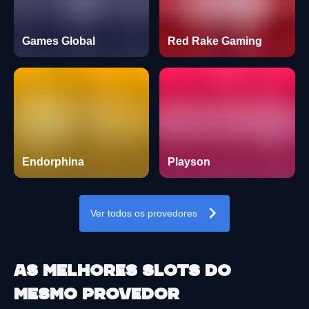
Games Global
Red Rake Gaming
Endorphina
Playson
Ver todos os provedores
As melhores slots do
mesmo provedor