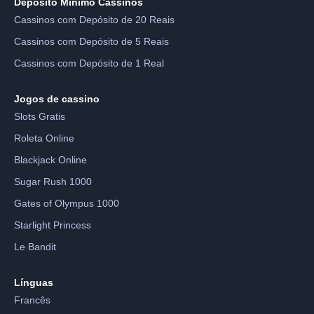
Depósito Mínimo Cassinos
Cassinos com Depósito de 20 Reais
Cassinos com Depósito de 5 Reais
Cassinos com Depósito de 1 Real
Jogos de cassino
Slots Gratis
Roleta Online
Blackjack Online
Sugar Rush 1000
Gates of Olympus 1000
Starlight Princess
Le Bandit
Línguas
Francês