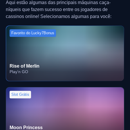
Aqui estão algumas das principais máquinas caça-
níqueis que fazem sucesso entre os jogadores de
cassinos online! Selecionamos algumas para você:
Favorito do Lucky7Bonus
Rise of Merlin
Play'n GO
Slot Grátis
Moon Princess