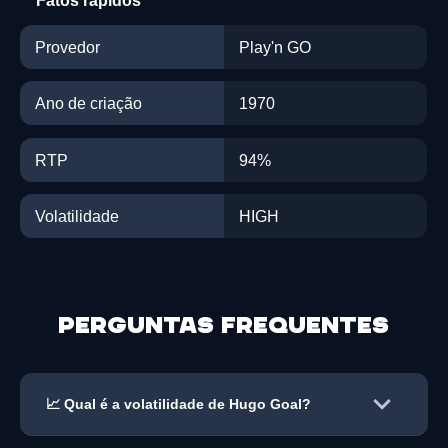
Fatos rápidos
Provedor
Play'n GO
Ano de criação
1970
RTP
94%
Volatilidade
HIGH
Perguntas frequentes
📈 Qual é a volatilidade de Hugo Goal?