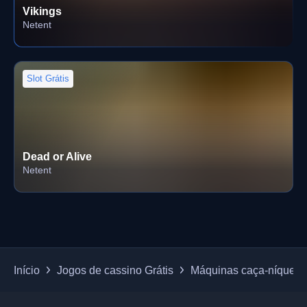
Vikings
Netent
Slot Grátis
Dead or Alive
Netent
Início
Jogos de cassino Grátis
Máquinas caça-níqueis 