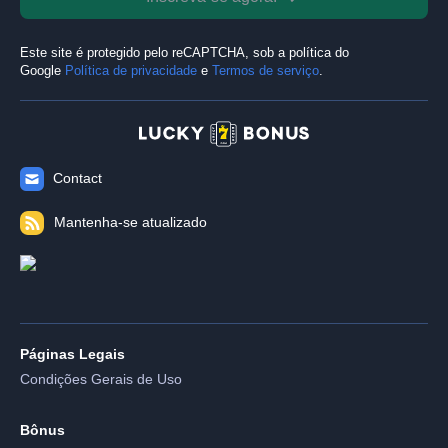
Este site é protegido pelo reCAPTCHA, sob a política do
Google
Política de privacidade
e
Termos de serviço
.
Contact
Mantenha-se atualizado
Páginas Legais
Condições Gerais de Uso
Bônus