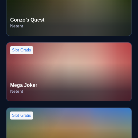
Gonzo’s Quest
Netent
Slot Grátis
Mega Joker
Netent
Slot Grátis