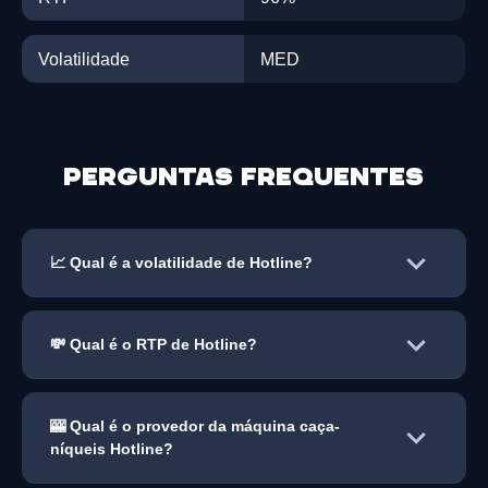
Volatilidade
MED
Perguntas frequentes
📈 Qual é a volatilidade de Hotline?
💸 Qual é o RTP de Hotline?
🎰 Qual é o provedor da máquina caça-
níqueis Hotline?