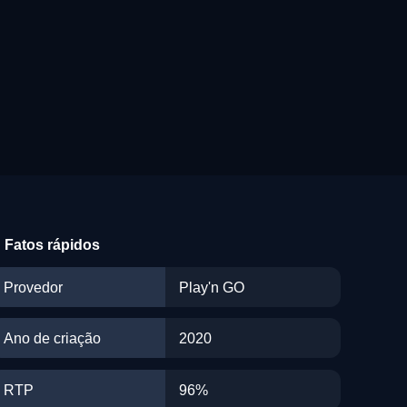
Fatos rápidos
Provedor
Play'n GO
Ano de criação
2020
RTP
96%