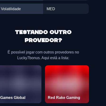
Volatilidade
MED
Testando outro
provedor?
É possível jogar com outros provedores no
Lucky7bonus. Aqui está a lista:
Games Global
Red Rake Gaming