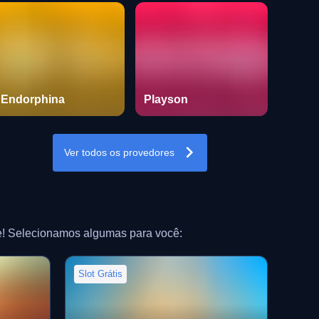
Endorphina
Playson
Ver todos os provedores
ne! Selecionamos algumas para você:
Slot Grátis