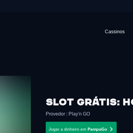
Cassinos
Slot grátis
:
H
Provedor
:
Play'n GO
Jogar a dinheiro
em
PampaGo